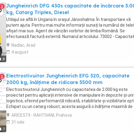
Jungheinrich DFG 430s capacitate de încărcare 3.0
1
kg, Catarg Triplex, Diesel
Utilajul se află în Ungaria în orașul Jánoshalma. În transportare vă
putem ajuta. Pentru mai multe informații sunați la numărul de tele
afișat mai sus. Agent de vânzări vorbitor de limba Română. Se
efectuează factură externă. Numarul articolului: 73002 - Capacita
încărcare: 3.000 kg - Mod de ...
Nadlac, Arad
4 august
8
Electrostivuitor Jungheinrich EFG 320, capacitate
1
2000 kg, înălțime de ridicare 5500 mm
Electrostivuitorul Jungheinrich cu capacitatea de 2.000 kg este
proiectat pentru aplicații intensive de manipulare în depozite și uni
logistice, oferind performanță ridicată, stabilitate și vizibilitate op
Echipat cu un catarg robust, acesta asigură o înălțime maximă de
ridicare de 5.500 mm, ...
ARICESTII - RAHTIVANI, Prahova
31 iulie
7