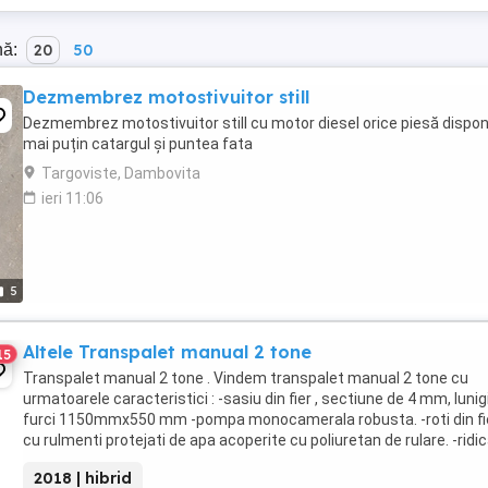
nă:
20
50
Dezmembrez motostivuitor still
Dezmembrez motostivuitor still cu motor diesel orice piesă dispon
mai puțin catargul și puntea fata
Targoviste, Dambovita
ieri 11:06
5
Altele Transpalet manual 2 tone
15
Transpalet manual 2 tone . Vindem transpalet manual 2 tone cu
urmatoarele caracteristici : -sasiu din fier , sectiune de 4 mm, luni
furci 1150mmx550 mm -pompa monocamerala robusta. -roti din fie
cu rulmenti protejati de apa acoperite cu poliuretan de rulare. -ridic
200 mm prin actionare maner ...
2018 | hibrid