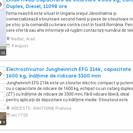
Duplex, Diesel, 11098 ore
Firma noastră este situat în Ungaria orașul Jánoshalma și
comercializează stivuitoare second-hand și piese de stivuitoare n
pe stoc și la comandă cu livrare contra cost în toată România. Pen
cere ofertă sau alte informații vă rugăm contactați numărul de te
afișat mai sus. Agent de vânzări ...
Nadlac, Arad
4 august
11
Electrostivuitor Jungheinrich EFG 216k, capacitate
1600 kg, înălțime de ridicare 3300 mm
Jungheinrich EFG 216k este un stivuitor electric compact și putern
cu o capacitate de ridicare de 1600 kg, echipat cu un catarg duplex
(ZT) cu înălțime de ridicare de 3300 mm, fără ridicare liberă, ideal
pentru aplicații de depozitare cu înălțime medie. Stivuitorul este
alimentat de o baterie plumb-acid ...
ARICESTII - RAHTIVANI, Prahova
ieri 17:05
6