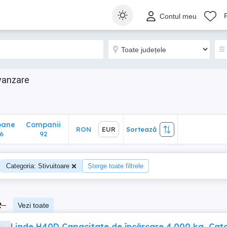
ane
Companii
RON
EUR
Sortează
Contul meu
92
 vanzare
oane
Companii
RON
EUR
Sortează
6
92
Categoria: Stivuitoare
Șterge toate filtrele
e
–
Vezi toate
Linde H40D Capacitate de încărcare 4.000 kg, Cat