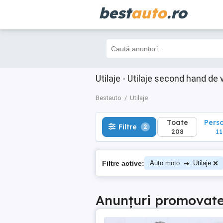
best
auto
.ro
Toate
Perso
Filtre
2
208
116
Utilaje - Utilaje second hand de
Bestauto
Utilaje
Toate
Pers
Filtre
2
208
11
→
Filtre active:
Auto moto
Utilaje
Anunțuri promovat