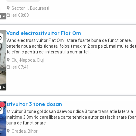
Sector 1, Bucuresti
ieri 08:08
6
Vand electrostivuitor Fiat Om
Vand electrostivuitor Fiat Om , stare foarte buna de functionare,
baterie noua achizitionata, folosit maxim 2 ore pe zi, mai multe deta
telefonic pentru cei interesati la numar tel: .
Cluj-Napoca, Cluj
ieri 07:41
4
stivuitor 3 tone dosan
1
stivuitor 3 tone gpl dosan daewoo ridica 3 tone translatie laterala
inaltime 3.3m ridicare libera carte tehnica autorizat iscir stare foa
buna de functionare
Oradea, Bihor