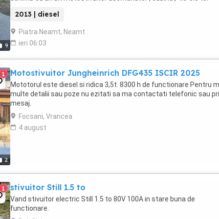
2013 | diesel
Piatra Neamt, Neamt
ieri 06:03
9
Motostivuitor Jungheinrich DFG435 ISCIR 2025
1
Mototorul este diesel si ridica 3,5t. 8300 h de functionare Pentru m
multe detalii sau poze nu ezitati sa ma contactati telefonic sau pr
mesaj.
Focsani, Vrancea
4 august
2
stivuitor Still 1.5 to
1
Vand stivuitor electric Still 1.5 to 80V 100A in stare buna de
functionare.