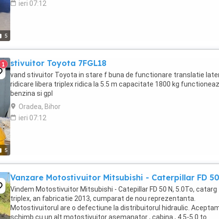
ieri 07:12
5
stivuitor Toyota 7FGL18
1
vand stivuitor Toyota in stare f buna de functionare translatie late
ridicare libera triplex ridica la 5.5 m capacitate 1800 kg functionea
benzina si gpl
Oradea, Bihor
ieri 07:12
5
Vanzare Motostivuitor Mitsubishi - Caterpillar FD 5
Vindem Motostivuitor Mitsubishi - Catepillar FD 50 N, 5.0To, catarg
triplex, an fabricatie 2013, cumparat de nou reprezentanta.
Motostivuitorul are o defectiune la distribuitorul hidraulic. Aceptam
schimb cu un alt motostivuitor asemanator , cabina , 4.5-5.0 to.