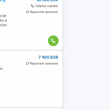
Telefon validat
Repostat automat
oi de
tru a
lefon
7 900 EUR
Repostat automat
ic,