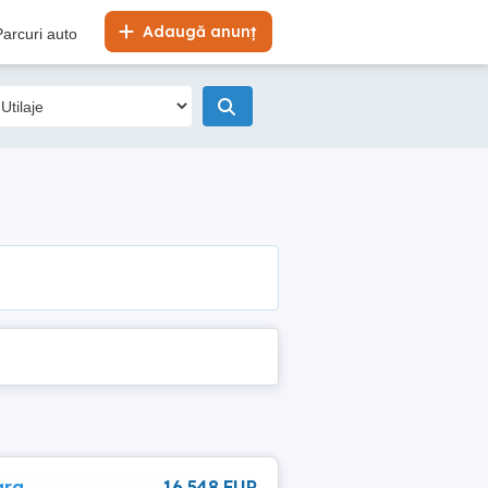
Adaugă anunț
Parcuri auto
arg
16 548 EUR