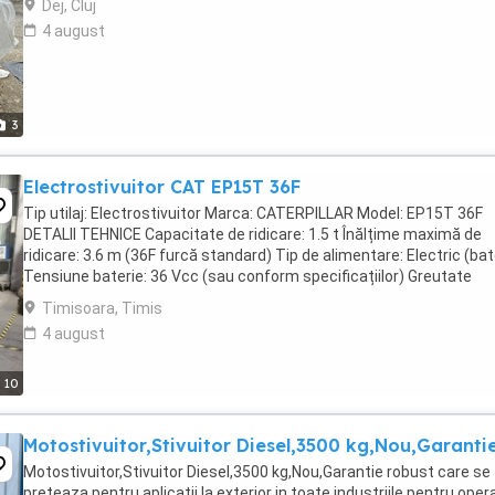
Dej, Cluj
4 august
3
Electrostivuitor CAT EP15T 36F
Tip utilaj: Electrostivuitor Marca: CATERPILLAR Model: EP15T 36F
DETALII TEHNICE Capacitate de ridicare: 1.5 t Înălțime maximă de
ridicare: 3.6 m (36F furcă standard) Tip de alimentare: Electric (bat
Tensiune baterie: 36 Vcc (sau conform specificațiilor) Greutate
proprie: aprox. 2.500 ...
Timisoara, Timis
4 august
10
Motostivuitor,Stivuitor Diesel,3500 kg,Nou,Garanti
Motostivuitor,Stivuitor Diesel,3500 kg,Nou,Garantie robust care se
preteaza pentru aplicatii la exterior in toate industriile pentru opera