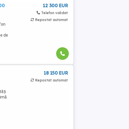
00
12 300 EUR
Telefon validat
Repostat automat
fon
te de
18 150 EUR
Repostat automat
tăți
timă.