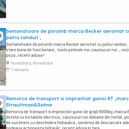
Semanatoare de porumb marca Becker aeromat c
patru randuri ,
Semanatoare de porumb marca Becker aeromat cu patru randuri ,
stare buna de functionare , toate patinele noi ,cauciucuri noi , , vezi
poza , recent adusa !
Hunedoara, Hunedoara
1 ianuarie
Remorca de transport si imprastiat gunoi 8T ,mar
Strauttman&Sohne
Remorca de transport si imprastiat gunoi de grajd 8000kg ,marca B
dotata cu instalatie electrica , cauciucuri noi obloane din metal , pi
de sustinere cu deschidere hidraulica , sistemul de descarcare ad
podeaua actioneaza hidraulic ,recent adusa in tara .