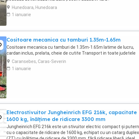
Hunedoara, Hunedoara
1 ianuarie
Cositoare mecanica cu tamburi 1.35m-1.65m
Cositoare mecanica cu tamburi de 1.35m-1.65m latime de lucru,
cardan inclus, prelata, cheie de cutite Transport in toate judetele
Caransebes, Caras-Severin
1 ianuarie
Electrostivuitor Jungheinrich EFG 216k, capacitate
1600 kg, înălțime de ridicare 3300 mm
Jungheinrich EFG 216k este un stivuitor electric compact și putern
cu o capacitate de ridicare de 1600 kg, echipat cu un catarg duplex
(ZT) cu înălțime de ridicare de 3300 mm, fără ridicare liberă, ideal