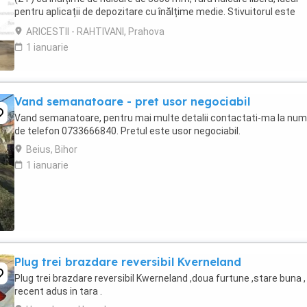
pentru aplicații de depozitare cu înălțime medie. Stivuitorul este
alimentat de o baterie plumb-acid ...
ARICESTII - RAHTIVANI, Prahova
1 ianuarie
Vand semanatoare - pret usor negociabil
Vand semanatoare, pentru mai multe detalii contactati-ma la num
de telefon 0733666840. Pretul este usor negociabil.
Beius, Bihor
1 ianuarie
Plug trei brazdare reversibil Kverneland
Plug trei brazdare reversibil Kwerneland ,doua furtune ,stare buna , 
recent adus in tara .