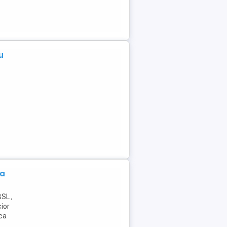
u
ca
SL ,
cior
ica