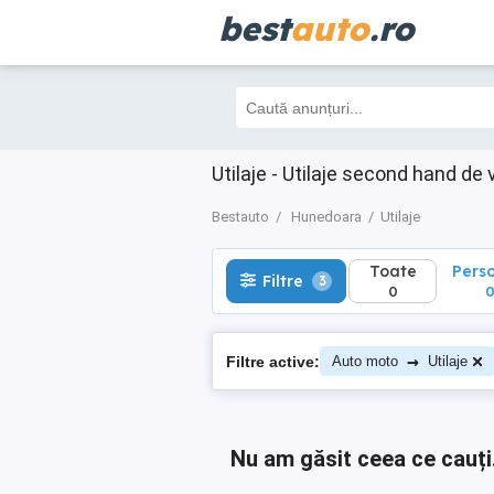
best
auto
.ro
Toate
Perso
Filtre
3
0
0
Utilaje - Utilaje second hand d
Bestauto
Hunedoara
Utilaje
Toate
Pers
Filtre
3
0
→
Filtre active:
Auto moto
Utilaje
Nu am găsit ceea ce cauți