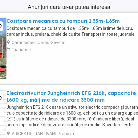
Anunțuri care te-ar putea interesa
Cositoare mecanica cu tamburi 1.35m-1.65m
Cositoare mecanica cu tamburi de 1.35m-1.65m latime de lucru,
cardan inclus, prelata, cheie de cutite Transport in toate judetele
Caransebes, Caras-Severin
1 ianuarie
Electrostivuitor Jungheinrich EFG 216k, capacitate
1600 kg, înălțime de ridicare 3300 mm
Jungheinrich EFG 216k este un stivuitor electric compact și putern
cu o capacitate de ridicare de 1600 kg, echipat cu un catarg duplex
(ZT) cu înălțime de ridicare de 3300 mm, fără ridicare liberă, ideal
pentru aplicații de depozitare cu înălțime medie. Stivuitorul este
alimentat de o baterie plumb-acid ...
ARICESTII - RAHTIVANI, Prahova