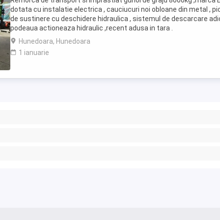
Remorca de transport si imprastiat gunoi de grajd 8000kg ,marca B
dotata cu instalatie electrica , cauciucuri noi obloane din metal , pi
de sustinere cu deschidere hidraulica , sistemul de descarcare ad
podeaua actioneaza hidraulic ,recent adusa in tara .
Hunedoara, Hunedoara
1 ianuarie