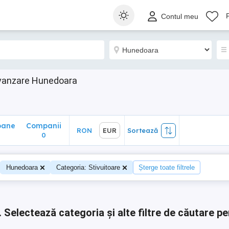
ane
Companii
RON
EUR
Sortează
Contul meu
0
e vanzare Hunedoara
oane
Companii
RON
EUR
Sortează
0
0
Hunedoara
Categoria: Stivuitoare
Șterge toate filtrele
.
Selectează categoria și alte filtre de căutare pe