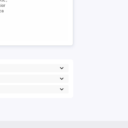
SL ,
cior
ica