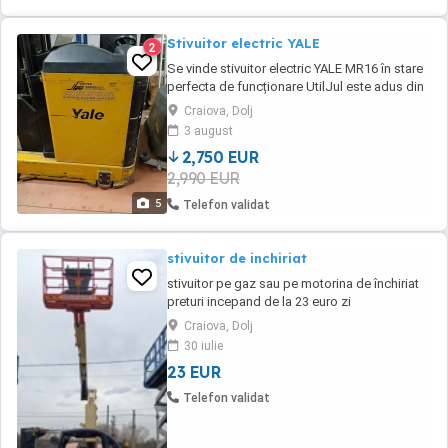
Stivuitor electric YALE
2
Se vinde stivuitor electric YALE MR16 în stare
perfecta de funcționare UtilJul este adus din
Italia nefolosit în tara Baterie la 90% Pentru ce
Craiova, Dolj
interesați trimit video Utilajul se vinde sau
3 august
schimb cu alte utilaje sau autoutilitare
2,750 EUR
2,990 EUR
5
Telefon validat
stivuitor de inchiriat
stivuitor pe gaz sau pe motorina de închiriat
preturi incepand de la 23 euro zi
Craiova, Dolj
30 iulie
23 EUR
Telefon validat