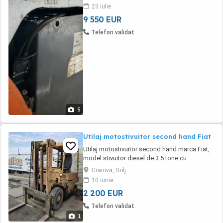
23 iulie
9 550 EUR
Telefon validat
5
Utilaj motostivuitor second hand Fiat
Utilaj motostivuitor second hand marca Fiat,
model stivuitor diesel de 3.5 tone cu
incarcator frontal cu acoperis protectie si
Craiova, Dolj
care ridica pana la 3.5 tone. Se prezinta cu
10 iunie
mici probleme la pompa hidraulica mars!
2 200 EUR
Telefon validat
1