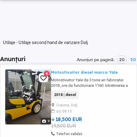
Utilaje - Utilaje second hand de vanzare Dolj
Anunțuri
20
50
Anunțuri pe pagină:
Motostivuitor diesel marca Yale
4
Motostivuitor Yale de 3 tone an fabricatie
2018 ,ore de functionare 1160 .Intretinerea a
fost realizata doar de reprezentanta Yale .
2018 | diesel
Craiova, Dolj
azi 08:15
18,500 EUR
9
19,500 EUR
Telefon validat