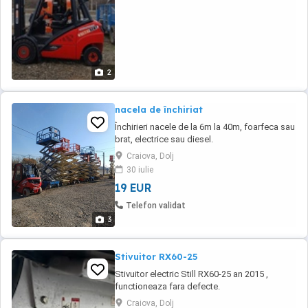
2
nacela de închiriat
Închirieri nacele de la 6m la 40m, foarfeca sau
brat, electrice sau diesel.
Craiova, Dolj
30 iulie
19 EUR
Telefon validat
3
Stivuitor RX60-25
Stivuitor electric Still RX60-25 an 2015 ,
functioneaza fara defecte.
Craiova, Dolj