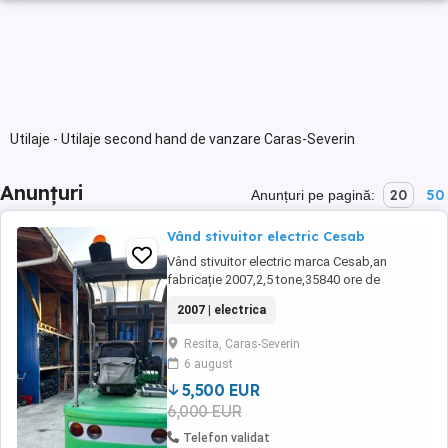
Utilaje - Utilaje second hand de vanzare Caras-Severin
Anunțuri
20
50
Anunțuri pe pagină:
Vând stivuitor electric Cesab
Vând stivuitor electric marca Cesab,an
fabricație 2007,2,5 tone,35840 ore de
funcționare.Stivuitorul funcționează
2007 | electrica
impecabil.Pret vanzare 5500 euro negociabil
Resita, Caras-Severin
6 august
5,500 EUR
6,000 EUR
Telefon validat