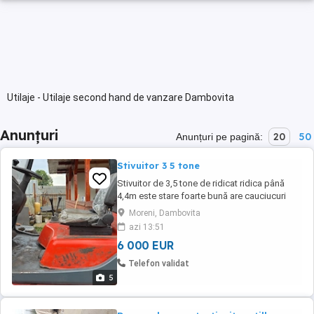
Utilaje - Utilaje second hand de vanzare Dambovita
Anunțuri
20
50
Anunțuri pe pagină:
Stivuitor 3 5 tone
Stivuitor de 3,5 tone de ridicat ridica până
4,4m este stare foarte bună are cauciucuri
pline nu are curgere de ulei
Moreni, Dambovita
azi 13:51
6 000 EUR
Telefon validat
5