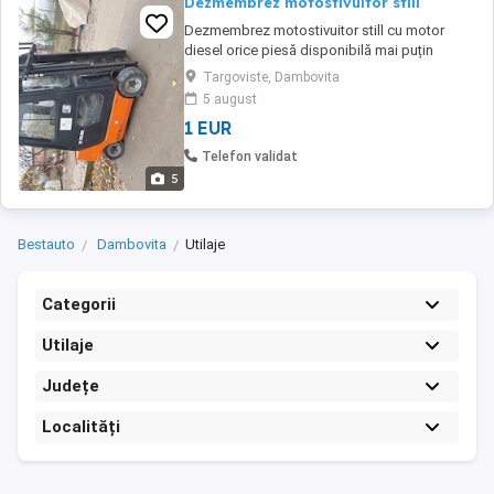
Dezmembrez motostivuitor still
Dezmembrez motostivuitor still cu motor
diesel orice piesă disponibilă mai puțin
catargul și puntea fata
Targoviste, Dambovita
5 august
1 EUR
Telefon validat
5
Bestauto
Dambovita
Utilaje
Categorii
Utilaje
Județe
Localități