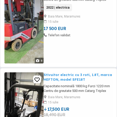
Înalțime maximă de ridicare 5000 mm Sistem
2022 | electrica
hidraulic 3&4 valve cu conducte Înălțime
maximă catarg restrâns 2305 mm Înălțime
Baia Mare, Maramures
maximă catarg extins 6040 mm Înălțime liberă
15 iulie
de ridicare 1305 mm Înclinare catarg față
spate 6 ...
17 500 EUR
Telefon validat
6
Stivuitor electric cu 3 roti, 1.8T, marca
HEFTON, model SFE18T
Capacitate nominală 1800 kg Furci 1220 mm
Centru de greutate 500 mm Catarg Triplex
Înalțime maximă de ridicare 6000 mm Sistem
Baia Mare, Maramures
hidraulic 3&4 valve cu conducte Înălțime
15 iulie
maximă catarg restrâns 2665 mm Înălțime
17,500 EUR
maximă catarg extins 7042 mm Înălțime liberă
18,490 EUR
de ridicare 1663 mm Înclinare catarg față