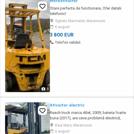
Motostivuitor
Stare perfecta de functionare, Ofer detalii
telefonic!
Sighetu Marmatiei, Maramures
6 august
3 800 EUR
Telefon validat
3
Stivuitor electric
Reach truck marca Atlet, 2009, bateria foarte
buna (2017), are ceva problemă electrică,
care îl aduce în stare de avarie. Este
Baia Mare, Maramures
complect, scaunul retapițat, va fi montat. Preț:
6 august