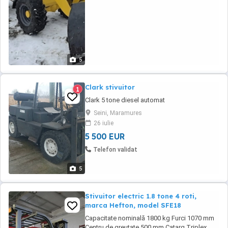
5
Clark stivuitor
1
Clark 5 tone diesel automat
Seini, Maramures
26 iulie
5 500 EUR
Telefon validat
5
Stivuitor electric 1.8 tone 4 roti,
marca Hefton, model SFE18
Capacitate nominală 1800 kg Furci 1070 mm
Centru de greutate 500 mm Catarg Triplex