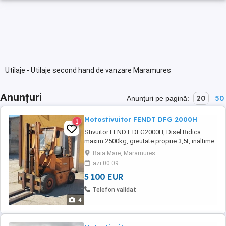
Utilaje - Utilaje second hand de vanzare Maramures
Anunțuri
20
50
Anunțuri pe pagină:
Motostivuitor FENDT DFG 2000H
1
Stivuitor FENDT DFG2000H, Disel Ridica
maxim 2500kg, greutate proprie 3,5t, inaltime
maxima de ridicare 4m, inaltime catarg 2,4m,
Baia Mare, Maramures
Robust, puternic 2500cmc la 160CP , disel,
azi 00:09
motor Mercedes (Bot de cal) 1977, Revizie
5 100 EUR
facuta acum 6 luni, functionare impecabila
disponibil in Baia Mare, folosit ocazional.
Telefon validat
Robust, ...
4