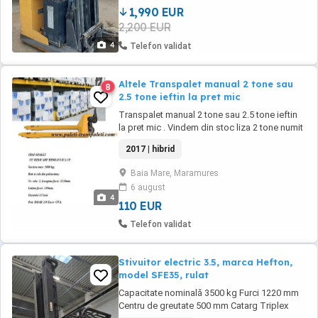
1990 plus tva.
1,990 EUR
2,200 EUR
4
Telefon validat
Altele Transpalet manual 2 tone sau
8
2.5 tone ieftin la pret mic
Transpalet manual 2 tone sau 2.5 tone ieftin
la pret mic . Vindem din stoc liza 2 tone numit
si transpalet manual 2 tone , avem 35 de
2017 | hibrid
modele constructive pentru a acoperi toata
cerinta din piata. cum ar fi: -liza transpalet 2
Baia Mare, Maramures
tone standard europal 1150x550 mm -cu
6 august
roata simpla sau roti duble, -cu pompa ...
4
110 EUR
Telefon validat
Stivuitor electric 3.5, marca Hefton,
model SFE35, rulat
Capacitate nominală 3500 kg Furci 1220 mm
Centru de greutate 500 mm Catarg Triplex