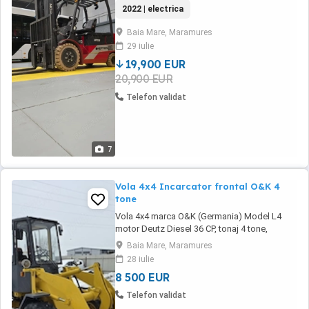
Înalțime maximă de ridicare 6500 mm Sistem
2022 | electrica
hidraulic 3&4 valve cu conducte Înălțime
maximă catarg restrâns 3083 mm Înălțime
Baia Mare, Maramures
maximă catarg extins 7773 mm Înălțime liberă
29 iulie
de ridicare 1855 mm Înclinare catarg față
spate 3 ...
19,900 EUR
20,900 EUR
Telefon validat
7
Vola 4x4 Incarcator frontal O&K 4
tone
Vola 4x4 marca O&K (Germania) Model L4
motor Deutz Diesel 36 CP, tonaj 4 tone,
Articulat, consum mic In stare buna de
Baia Mare, Maramures
functionare, porneste usor, hidraulice in stare
28 iulie
buna Cuplaj rapid Accesorii: Cupa, Lame
8 500 EUR
stivuitor, Lama dezapezire Adus din
Germania, folosit putin in Romania la
Telefon validat
dezapezire