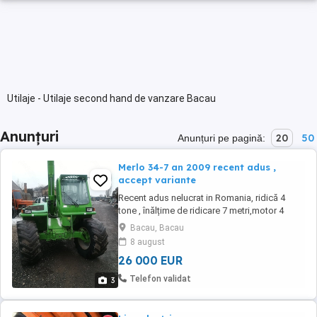
Utilaje - Utilaje second hand de vanzare Bacau
Anunțuri
20
50
Anunțuri pe pagină:
Merlo 34-7 an 2009 recent adus ,
accept variante
Recent adus nelucrat in Romania, ridică 4
tone , înălțime de ridicare 7 metri,motor 4
cilindri,are cupa și furci paleți ,perfecta stare
Bacau, Bacau
de funcționare ofer proba la fața locului,
8 august
accept unele variante
26 000 EUR
Telefon validat
3