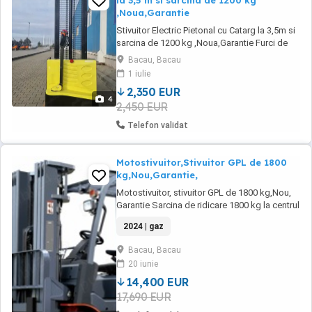
la 3,5 m si sarcina de 1200 kg
,Noua,Garantie
Stivuitor Electric Pietonal cu Catarg la 3,5m si
sarcina de 1200 kg ,Noua,Garantie Furci de
1150 mm. Catarg duplex la 3,5 m. Inaltime de
Bacau, Bacau
ridicare de 3,5 m. Baterie tip gel fara
1 iulie
intretinere de 24V sau optional baterie Li-Ion
2,350 EUR
Redresor,integrat in sasiu cu alimentare la 220
4
2,450 EUR
V Service local cu contract. ...
Telefon validat
Motostivuitor,Stivuitor GPL de 1800
kg,Nou,Garantie,
Motostivuitor, stivuitor GPL de 1800 kg,Nou,
Garantie Sarcina de ridicare 1800 kg la centrul
de greutate 500 mm Inaltime de ridicare la
2024 | gaz
3300mm. Catarg triplex. Lungimea furcilor de
1220 mm. Motor japonez. Anvelope solide.
Bacau, Bacau
Distribuitor hidraulic cu 4 cai.Translatie
20 iunie
sarcina stanga-dreapta Girofar.Avertizor ...
14,400 EUR
17,690 EUR