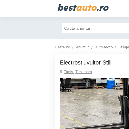
best
auto
.ro
Bestauto
Anunțuri
Auto moto
Utilaje
Electrostiuvuitor Still
Timis
,
Timisoara