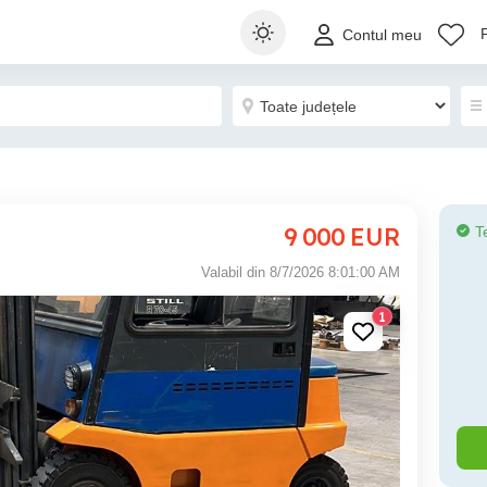
Contul meu
9 000
EUR
T
Valabil din 8/7/2026 8:01:00 AM
1