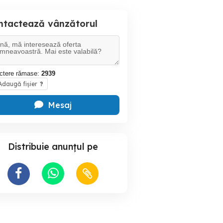
ntactează vânzătorul
ctere rămase:
2939
daugă fișier
?
Mesaj
Distribuie anunțul pe