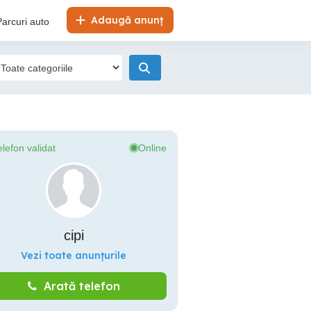
Adaugă anunț
Parcuri auto
elefon validat
Online
cipi
Vezi toate anunțurile
Arată telefon