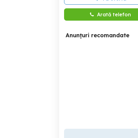
Arată telefon
Anunțuri recomandate
Motocultoare Profesionale
Tehnologie GOLDONI prin
MACOS & HALL
Timisoara
2,716 EUR