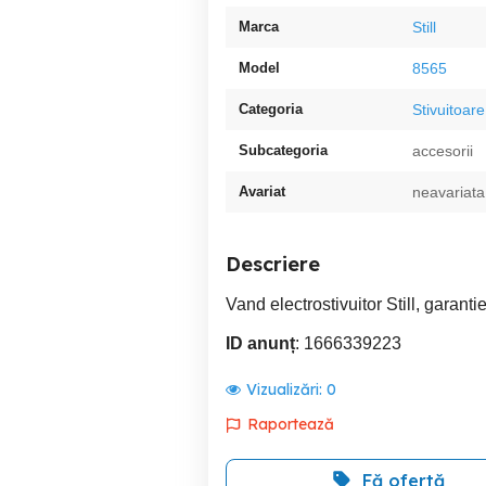
Marca
Still
Model
8565
Categoria
Stivuitoare
Subcategoria
accesorii
Avariat
neavariata
Descriere
Vand electrostivuitor Still, garanti
ID anunț
: 1666339223
Vizualizări:
0
Raportează
Fă ofertă