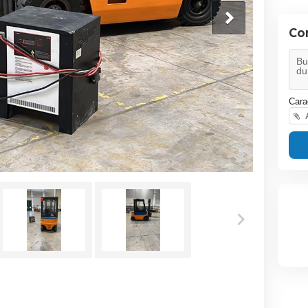
Co
Cara
A