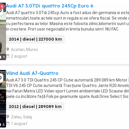
Audi A7 3.0TDi quattro 245Cp Euro 6
4
Audi A7 quattro 3.0Tdi 245cp Auto a fost adus din germania si est
inmatriculat,toate actele sunt in regula si se ofera fiscal. Se vinde
cu perfectarea actelor. Masina este folosita zilnic,kilometrii sunt 
in crestere. Pret usor negociabil in limita bunului simt. NU FAC
SCHIMBURI. La 214000 ...
2014 | diesel | 227000 km
Acatari, Mures
2 august
9
Vând Audi A7-Quattro
Audi A7 3.0 TDI Quattro 245 CP Cutie automată 289.089 km Motor 
TDI V6 245 CP Cutie automată Tracțiune Quattro Jante R20 Anvel
noi Faruri Matrix LED Volan sport Lumini ambientale LED Scaune di
piele cu încălzire față Folii pe geamurile spate Audi Drive Select S
...
2012 | diesel | 289089 km
Zalau, Salaj
1 august
5