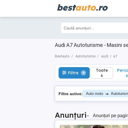
best
auto
.ro
Toate
Perso
Filtre
4
6
6
Audi A7 Autoturisme - Masini s
Bestauto
Autoturisme
audi
a7
Toate
Pers
Filtre
4
6
6
→
Filtre active:
Auto moto
Autoturis
Anunțuri
–
Anunțuri pe pagi