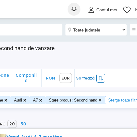
ane
Companii
RON
EUR
Sortează
Contul meu
0
econd hand de vanzare
oane
Companii
RON
EUR
Sortează
0
me
Audi
A7
Stare produs: Second hand
Șterge toate filt
nă:
20
50