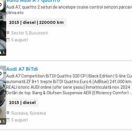
Vand Audi A 7 quattro
Audi A7, quattro 2 seturi de ancelope cruise control senzori parcar
clima etc
2015 | diesel | 220000 km
Sector 3, Bucuresti
5 august
5
Audi A7 BiTdi
Audi A7 Competition BiTDI Quattro 320 CP | Black Edition | S-line Cu
automată ZF 8+1 trepte BiTDI Quattro Euro 6 (AdBlue) 241.000 km
REALI istoric AUDI online (ofer serie șasiu) Înmatriculată nov. 2024
Dotări de top: Bang & Olufsen Suspensie AER (Efficiency Comfort ..
2015 | diesel
Suceava, Suceava
5 august
5