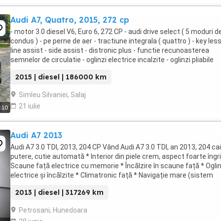
Audi A7, Quatro, 2015, 272 cp
- motor 3.0 diesel V6, Euro 6, 272 CP - audi drive select ( 5 moduri d
condus ) - pe perne de aer - tractiune integrala ( quattro ) - key less
line assist - side assist - distronic plus - functie recunoasterea
semnelor de circulatie - oglinzi electrice incalzite - oglinzi pliabile
electric - navigatie ...
2015 | diesel | 186000 km
Simleu Silvaniei, Salaj
21 iulie
10
Audi A7 2013
Audi A7 3.0 TDI, 2013, 204 CP Vând Audi A7 3.0 TDI, an 2013, 204 cai
putere, cutie automată * Interior din piele crem, aspect foarte îngrij
Scaune față electrice cu memorie * Încălzire în scaune față * Oglin
electrice și încălzite * Climatronic față * Navigație mare (sistem
multimedia complet) * ...
2013 | diesel | 317269 km
Petrosani, Hunedoara