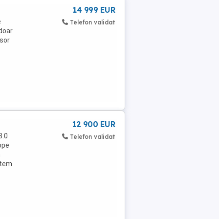
14 999 EUR
e
Telefon validat
 doar
usor
12 900 EUR
3.0
Telefon validat
ope
n
istem