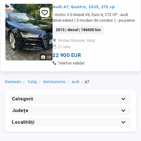
Audi A7, Quatro, 2015, 272 cp
- motor 3.0 diesel V6, Euro 6, 272 CP - audi
drive select ( 5 moduri de condus ) - pe perne
de aer - tractiune integrala ( quattro ) - key
2015 | diesel | 186000 km
less go - line assist - side assist - distronic
plus - functie recunoasterea semnelor de
Simleu Silvaniei, Salaj
circulatie - oglinzi electrice incalzite - oglinzi
21 iulie
pliabile electric - navigatie ...
22 900 EUR
10
Telefon validat
Bestauto
Salaj
Autoturisme
audi
a7
Categorii
Județe
Localități