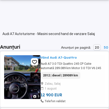
Audi A7 Autoturisme - Masini second hand de vanzare Salaj
Anunțuri
20
50
Anunțuri pe pagină:
Vând Audi A7-Quattro
Audi A7 3.0 TDI Quattro 245 CP Cutie
automată 289.089 km Motor 3.0 TDI V6 245
CP Cutie automată Tracțiune Quattro Jante
2012 | diesel | 289089 km
R20 Anvelope noi Faruri Matrix LED Volan
sport Lumini ambientale LED Scaune din piele
Zalau, Salaj
cu încălzire față Folii pe geamurile spate Audi
1 august
Drive Select Sistem ...
12 900 EUR
5
Telefon validat