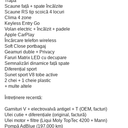
Trapă
Scaune față + spate încălzite
Scaune RS tip scoică 4 locuri
Clima 4 zone
Keyless Entry Go
Volan electric + încălzit + padele
Apple CarPlay
Încărcare telefon wireless
Soft Close portbagaj
Geamuri duble + Privacy
Faruri Matrix LED cu decupare
Semnalizări dinamice față spate
Diferențial sport
Sunet sport V8 tobe active
2 chei + 1 cheie plastic
+ multe altele
Întreținere recentă:
Garnituri V + electrovalvă antigel + T (OEM, facturi)
Ulei cutie + diferențiale (original, factură)
Ulei motor + filtre (Liqui Moly TopTec 4200 + Mann)
Pompă AdBlue (197.000 km)