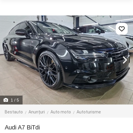
1
/ 5
Bestauto
Anunțuri
Auto moto
Autoturisme
Audi A7 BiTdi