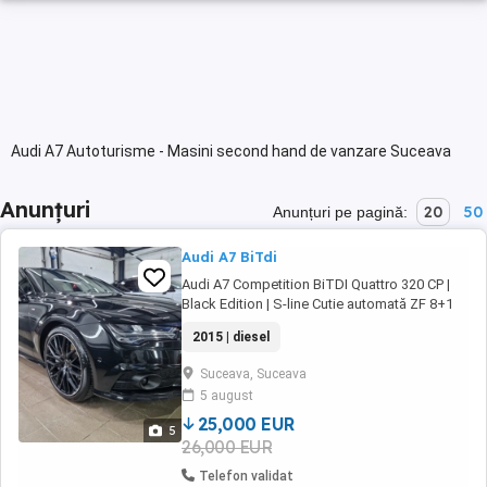
Audi A7 Autoturisme - Masini second hand de vanzare Suceava
Anunțuri
20
50
Anunțuri pe pagină:
Audi A7 BiTdi
Audi A7 Competition BiTDI Quattro 320 CP |
Black Edition | S-line Cutie automată ZF 8+1
trepte BiTDI Quattro Euro 6 (AdBlue) 241.000
2015 | diesel
km REALI istoric AUDI online (ofer serie șasiu)
Înmatriculată nov. 2024 Dotări de top: Bang &
Suceava, Suceava
Olufsen Suspensie AER (Efficiency Comfort ...
5 august
25,000 EUR
5
26,000 EUR
Telefon validat