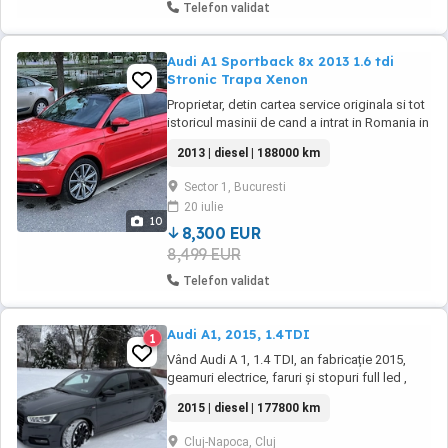
Telefon validat
Audi A1 Sportback 8x 2013 1.6 tdi
Stronic Trapa Xenon
Proprietar, detin cartea service originala si tot
istoricul masinii de cand a intrat in Romania in
2016. Mentenanta facuta la timp, maxim 10-
2013 | diesel | 188000 km
12000 km, fara probleme tehnice, atat la mine
cat si la fosta proprietara. Pentru a fii
Sector 1, Bucuresti
transparent predau noului proprietar facturile
20 iulie
si fotografiile cu istoricul ...
10
8,300 EUR
8,499 EUR
Telefon validat
Audi A1, 2015, 1.4TDI
1
Vând Audi A 1, 1.4 TDI, an fabricație 2015,
geamuri electrice, faruri și stopuri full led ,
încălzire în scaune, jante aliaj 17 , distribuție
2015 | diesel | 177800 km
schimbată, ulei și filtre în 2025.
Cluj-Napoca, Cluj