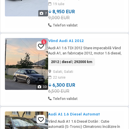
19 iulie
8,950 EUR
7
9,000 EUR
Telefon validat
Vând Audi A1 2012
1
Audi A1 1.6 TDI 2012 Stare impecabilă Vând
Audi A1, an fabricație 2012, motor 1.6 diesel,
mașină întreținută cu mare atenție și aflată în
2012 | diesel | 292000 km
perfectă stare de funcționare. Motor fiabil și
economic Schimb ulei efectuat recent (mai
Galati, Galati
2026) Plăcuțe de frână schimbate recent Fără
22 iunie
probleme mecanice ...
6,300 EUR
10
6,500 EUR
Telefon validat
Audi A1 1.6 Diesel Automat
Vând Audi A1 1.6 Diesel Dotări : Cutie
automată (S-Tronic) Climatronic încălzire în