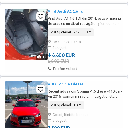
Vînd Audi A1 1.6 tdi
Vînd Audi A1 1.6 TDI din 2014, este o mașină
de oraș cu un dizain atrăgător și un consum
foarte bun,are 262000km,distribuție
2014 | diesel | 262000 km
schimbată în ianuarie 2026 la 248000 de km,în
stare foarte bună,țin să menționez că
Ovidiu, Constanta
întreținerea am făcut-o la 10.000km,iar
6 august
motorul este într-o stare foarte bună.
6,600 EUR
10
6,800 EUR
Telefon validat
AUDI a1 1.6 Diesel
Recent adusă din Spania -1.6 diesel -110 cai -
An 2016 -comenzi în volan -navigație -start
stop -trepte de viteză 5+1 -geamuri electrice -
2016 | diesel | 1 km
AC -AUX -bluetooth -faruri auto mai multe
detalii la numărul de telefon
Cepari, Bistrita-Nasaud
5 august