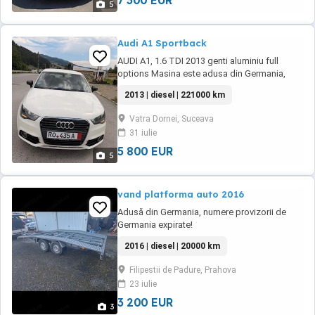
7 300 EUR
5
Audi A1 Sportback
AUDI A1, 1.6 TDI 2013 genti aluminiu full
options Masina este adusa din Germania,
inmatriculabila(nu s-au scos numere rosii). Se
2013 | diesel | 221000 km
prezinta bine din punct de vedere tehnic si
optic. Mai multe detalii la telefon!
Vatra Dornei, Suceava
31 iulie
5 800 EUR
5
vand platforma auto 2016
Adusă din Germania, numere provizorii de
Germania expirate!
2016 | diesel | 20000 km
Filipestii de Padure, Prahova
23 iulie
3 200 EUR
3