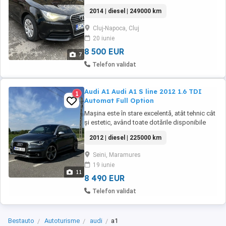
scaune Navigație Volan Sport cu comenzi
2014 | diesel | 249000 km
Faruri Xenon Day-light Led Semnalizari led 4
geamuri electrice Reglaj electric al oglinzilor
Cluj-Napoca, Cluj
Mașina rulează fără nici un fel de
20 iunie
problemă,are schimburile de ulei făcute la ...
8 500 EUR
7
Telefon validat
Audi A1 Audi A1 S line 2012 1.6 TDI
1
Automat Full Option
Mașina este în stare excelentă, atât tehnic cât
și estetic, având toate dotările disponibile
pentru acest model. Se acceptă orice test
2012 | diesel | 225000 km
sau verificare. -Distribuție schimbată -ITP
efectuat recent, valabil până în 2027 -
Seini, Maramures
Kilometraj: 225.000 km reali Dotări: -Pachet S
19 iunie
line interior + exterior -Volan S ...
11
8 490 EUR
Telefon validat
Bestauto
Autoturisme
audi
a1