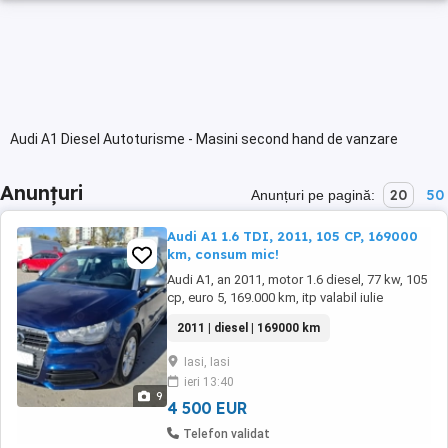
Audi A1 Diesel Autoturisme - Masini second hand de vanzare
Anunțuri
20
50
Anunțuri pe pagină:
Audi A1 1.6 TDI, 2011, 105 CP, 169000
km, consum mic!
Audi A1, an 2011, motor 1.6 diesel, 77 kw, 105
cp, euro 5, 169.000 km, itp valabil iulie
2027.Computer bord. Revizie facuta pe 14
2011 | diesel | 169000 km
noiembrie 2025. motorul arata si funcționează
impecabil! Consum mic! Ideala pentru oras si
Iasi, Iasi
nu numai. Primul propietar. Se vinde cu doua
ieri 13:40
schimburi de cauciucuri (iarna si ...
9
4 500 EUR
Telefon validat