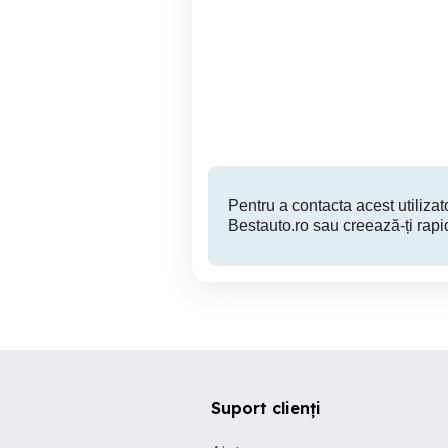
Nissan Qashqai 1.333
Peugeot 308 MODEL NOU
Benzina Manual Garantie
Garan
Rate Parc Auto
Galati
12,990 EUR
Pentru a contacta acest utilizato
Bestauto.ro sau creează-ți rapi
Suport clienți