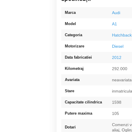
Marca
Audi
Model
A1
Categoria
Hatchback
Motorizare
Diesel
Data fabricatiei
2012
Kilometraj
292.000
Avariata
neavariata
Stare
inmatricul
Capacitate cilindrica
1598
Putere maxima
105
Comenzi vo
Dotari
aliaj, Oglin