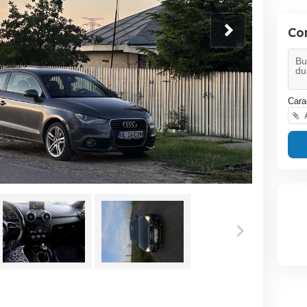
Co
Cara
A