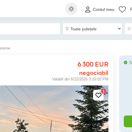
Contul meu
urisme
6 300
EUR
T
negociabil
Valabil din 6/22/2026 3:10:03 PM
1