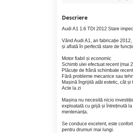
Descriere
Audi A1 1.6 TDI 2012 Stare impec
Vând Audi A1, an fabricație 2012, 
și aflată în perfectă stare de funcț
Motor fiabil și economic
Schimb ulei efectuat recent (mai 
Plăcuțe de frână schimbate recen
Fără probleme mecanice sau tehn
Mașină îngrijită atât estetic, cât și
Acte la zi
Mașina nu necesită nicio investiție,
exploatată cu grijă și întreținută 
mentenanța.
Se conduce excelent, este conforta
pentru drumuri mai lungi.