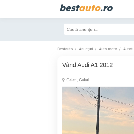
best
auto
.ro
Bestauto
Anunțuri
Auto moto
Autot
Vând Audi A1 2012
Galati
,
Galati