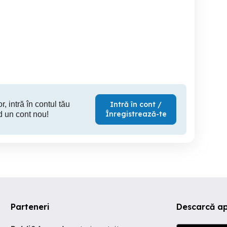
Dokker 1.5dci 90cp Fara
Peugeot 3008 Rate
tie Rate Parc Auto
AdBlue
Garantie Parc AU
MOTOR CUTIE TOP
MOTOR-
Galati
Galati
10,990 EUR
6,250 EUR
9,
r, intră în contul tău
Intră în cont /
Înregistrează-te
d un cont nou!
Parteneri
Descarcă ap