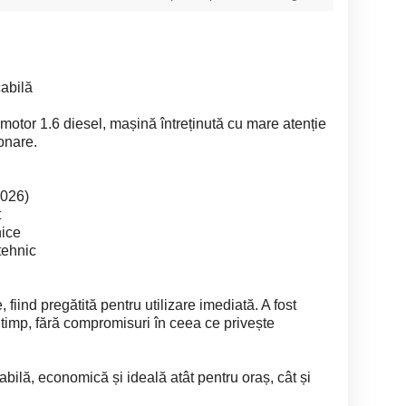
abilă
motor 1.6 diesel, mașină întreținută cu mare atenție
ionare.
2026)
t
ice
 tehnic
 fiind pregătită pentru utilizare imediată. A fost
la timp, fără compromisuri în ceea ce privește
bilă, economică și ideală atât pentru oraș, cât și