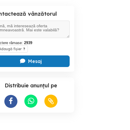
ntactează vânzătorul
ctere rămase:
2939
daugă fișier
?
Mesaj
Distribuie anunțul pe