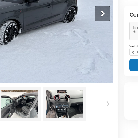
Co
Cara
A