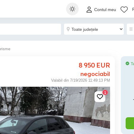
Contul meu
urisme
8 950
EUR
T
negociabil
Valabil din 7/19/2026 11:49:13 PM
1