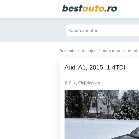
best
auto
.ro
Bestauto
Anunțuri
Auto moto
Autot
Audi A1, 2015, 1.4TDI
Cluj
,
Cluj-Napoca