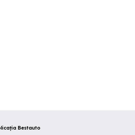
u schimb wwt4
Vând Hyundai Tucson 2.0
vand golf5
diesel 184 CP an 2016.
uj-Napoca
Baciu
Campia Turz
750 EUR
15,900 EUR
2,350 EUR
licația Bestauto