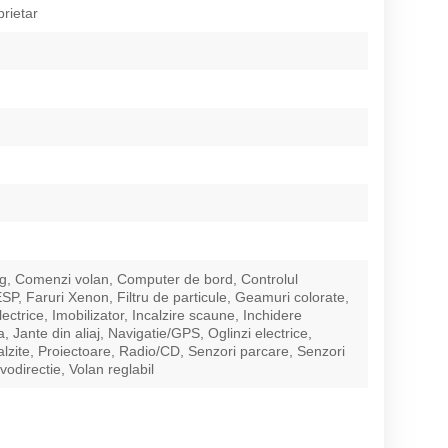
prietar
g, Comenzi volan, Computer de bord, Controlul
 ESP, Faruri Xenon, Filtru de particule, Geamuri colorate,
ctrice, Imobilizator, Incalzire scaune, Inchidere
a, Jante din aliaj, Navigatie/GPS, Oglinzi electrice,
calzite, Proiectoare, Radio/CD, Senzori parcare, Senzori
vodirectie, Volan reglabil