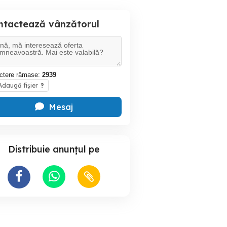
ntactează vânzătorul
ctere rămase:
2939
daugă fișier
?
Mesaj
Distribuie anunțul pe