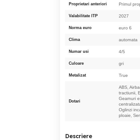
Proprietari anteriori
Primul pro
Valabilitate ITP
2027
Norma euro
euro 6
Clima
automata
Numar usi
4/5
Culoare
gri
Metalizat
True
ABS, Airba
tractiunii,
Geamuri ele
Dotari
centralizat
Oglinzi in
ploaie, Ser
Descriere