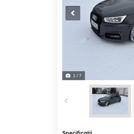
1
/ 7
Specificații