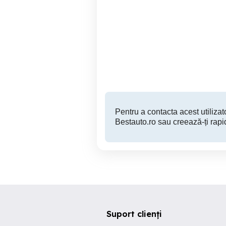
URGENT !!! Hyundai i30,
BMW E60 520d M Pachet
1,6, crdi 2007
re
Bunesti
1,550 EUR
Pentru a contacta acest utilizato
Bestauto.ro sau creează-ți rapi
Suport clienți