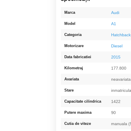
Marca
Audi
Model
A1
Categoria
Hatchback
Motorizare
Diesel
Data fabricatiei
2015
Kilometraj
177.800
Avariata
neavariata
Stare
inmatricul
Capacitate cilindrica
1422
Putere maxima
90
Cutia de viteze
manuala (