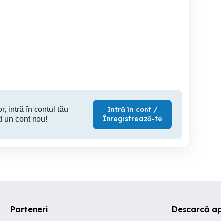
vând Opel Astra G
vand sa
map 2006 volan dreapta
Cluj-Napoca
Cluj-Napoca
Cl
1,999 EUR
4,500 EUR
1,
r, intră în contul tău
Intră în cont /
Înregistrează-te
d un cont nou!
Parteneri
Descarcă ap