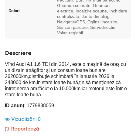
tractiunii, ESP, Filtru de particule,
Geamuri colorate, Geamuri
Dotari
electrice, Incalzire scaune, Inchidere
centralizata, Jante din aliaj,
Navigatie/GPS, Oglinzi incalzite,
Senzori parcare, Servodirectie,
Volan reglabil
Descriere
Vînd Audi A1 1.6 TDI din 2014, este o mașină de oraș cu
un dizain atrăgător și un consum foarte bun,are
262000km,distribuție schimbată în ianuarie 2026 la
248000 de km,în stare foarte bună,țin să menționez că
întreținerea am făcut-o la 10.000km,iar motorul este într-o
stare foarte bună.
ID anunț
: 1779888059
Vizualizări:
0
Raportează