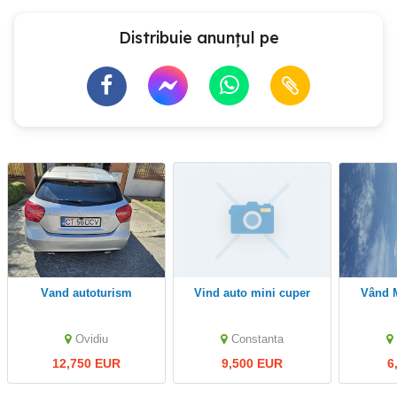
Distribuie anunțul pe
Vand autoturism
vind auto mini cuper
Vând Mercedes-Benz
Ovidiu
Constanta
12,750 EUR
9,500 EUR
6