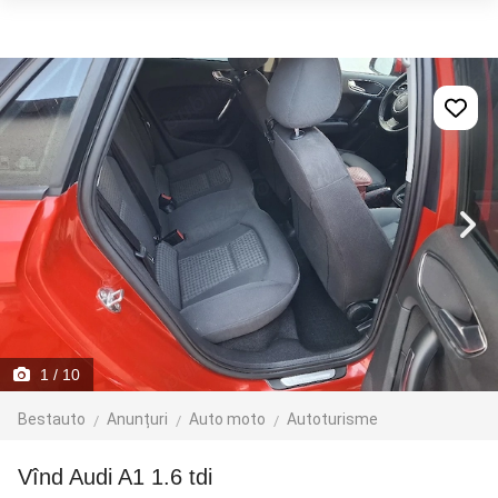
1
/ 10
Bestauto
Anunțuri
Auto moto
Autoturisme
Vînd Audi A1 1.6 tdi