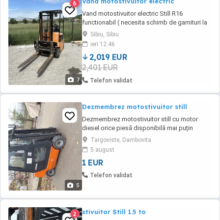
Vand motostivuitor electric
6
Vand motostivuitor electric Still R16
functionabil ( necesita schimb de garnituri la
catarg ,urme ulei ) ridicare 1600 kg . La
Sibiu, Sibiu
stivuitor sunt si doua roti de rezerva noi .Pret
ieri 12:46
negociabil 10600 ron
2,019 EUR
2,401 EUR
7
Telefon validat
Dezmembrez motostivuitor still
Dezmembrez motostivuitor still cu motor
diesel orice piesă disponibilă mai puțin
catargul și puntea fata
Targoviste, Dambovita
5 august
1 EUR
Telefon validat
5
stivuitor Still 1.5 to
2