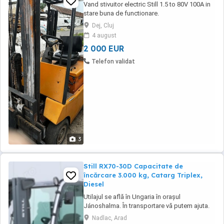
Vand stivuitor electric Still 1.5 to 80V 100A in
stare buna de functionare.
Dej, Cluj
4 august
2 000 EUR
Telefon validat
3
Still RX70-30D Capacitate de
încărcare 3.000 kg, Catarg Triplex,
Diesel
Utilajul se află în Ungaria în orașul
Jánoshalma. În transportare vă putem ajuta.
Pentru mai multe informații sunați la numărul
Nadlac, Arad
de telefon afișat mai sus. Agent de vânzări