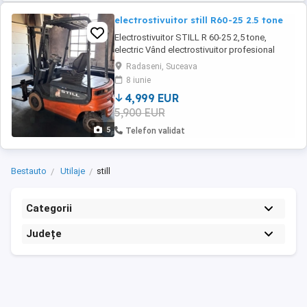
electrostivuitor still R60-25 2.5 tone
Electrostivuitor STILL R 60-25 2,5 tone,
electric Vând electrostivuitor profesional
marca STILL, model R 60-25, recunoscut
Radaseni, Suceava
pentru fiabilitate și construcție robustă.
8 iunie
Caracteristici principale: Capacitate ridicare:
4,999 EUR
2.500 kg Alimentare: electric, 80V
5,900 EUR
(acumulator) Viteză de deplasare: până ...
5
Telefon validat
Bestauto
Utilaje
still
Categorii
Județe