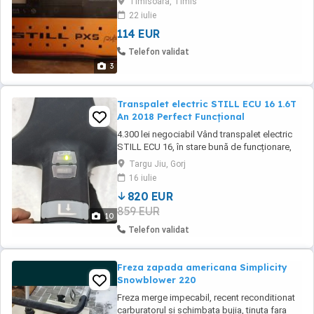
Timisoara, Timis
22 iulie
114 EUR
Telefon validat
3
Transpalet electric STILL ECU 16 1.6T
An 2018 Perfect Funcțional
4.300 lei negociabil Vând transpalet electric
STILL ECU 16, în stare bună de funcționare,
ideal pentru depozit, logistică sau magazin.
Targu Jiu, Gorj
Capacitate ridicare: 1600 kg An fabricație:
16 iulie
2018 Alimentare: 24V Marcă premium STILL
820 EUR
(Germania) Funcționează bine deplasare și
859 EUR
ridicare fără probleme ...
10
Telefon validat
Freza zapada americana Simplicity
Snowblower 220
Freza merge impecabil, recent reconditionat
carburatorul si schimbata bujia, tinuta fara