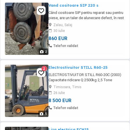
Vand cositoare SIP 220 s
Când cositoare SIP pentru reparat sau pentru
piese, are un taler de alunecare defect, în rest
este funcțională. Mai multe detalii la telefon
Zalau, Salaj
30 iulie
860 EUR
Telefon validat
2
Electrostivuitor STILL R60-25
2
ELECTROSTIVUITOR STILL R60-20C (2003)
Capacitate ridicare Q:2500kg 2,5 Tone
Inaltime ridicare H:3300mm Lungime lame:
Timisoara, Timis
1200mm Catarg triplex cu sistem de translatie
26 iulie
lame. Baterie tractiune: 80V (vechime 4ani) A
8 500 EUR
fost revizuit! Autorizat I.S.C.I.R. Pret:
8500Euro+TVA(neg)
Telefon validat
5
Liza electrica ECH15