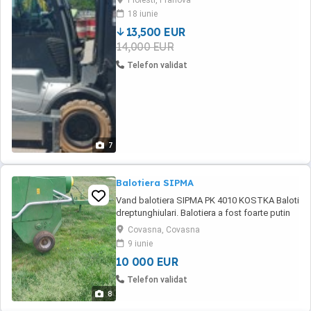
Ploiesti, Prahova
18 iunie
13,500 EUR
14,000 EUR
Telefon validat
7
Balotiera SIPMA
Vand balotiera SIPMA PK 4010 KOSTKA Baloti
dreptunghiulari. Balotiera a fost foarte putin
folosita. Pentru detalii suplimentare va rugam
Covasna, Covasna
sa apelati nr. din anunt.
9 iunie
10 000 EUR
Telefon validat
8