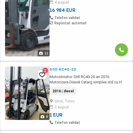
4 august
vorbitor de limba Română. Se efectuează
16 984 EUR
factură externă. - Cabină completă, bună
echipare - Catarg de ridicare în trei trepte:
Telefon validat
permite ...
Repostat automat
11
Still RC40-20
2
Motostivuitor Still RC40-20 an 2016
Motorizare-Diesel Catarg simplex std cu H
max 3300mm Translatie laterala a furcilor Full
2016 | diesel
cabina cu sistem incalzire Anvelope noi
Echipamentele vin insotite cu documentatia
Giroc, Timis
necesara punerii in functiune si autorizarii
3 august
ISCIR. Pt mai multe detalii va rugam sa ne
contactati ...
1 EUR
8
Telefon validat