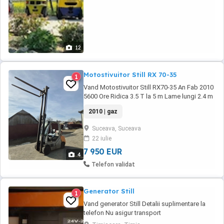
12
Motostivuitor Still RX 70-35
1
Vand Motostivuitor Still RX70-35 An Fab 2010
5600 Ore Ridica 3.5 T la 5 m Lame lungi 2.4 m
2010 | gaz
Suceava, Suceava
22 iulie
7 950 EUR
4
Telefon validat
Generator Still
1
Vand generator Still Detalii suplimentare la
telefon Nu asigur transport