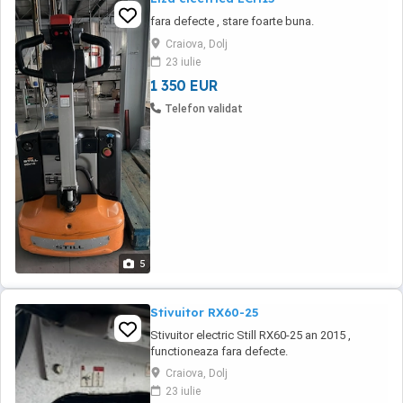
fara defecte , stare foarte buna.
Craiova, Dolj
23 iulie
1 350 EUR
Telefon validat
5
Stivuitor RX60-25
Stivuitor electric Still RX60-25 an 2015 ,
functioneaza fara defecte.
Craiova, Dolj
23 iulie