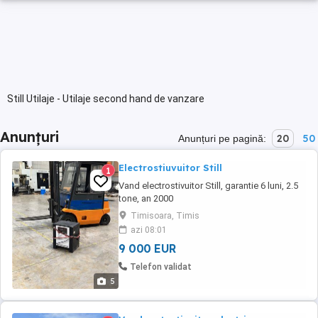
Still Utilaje - Utilaje second hand de vanzare
Anunțuri
20
50
Anunțuri pe pagină:
Electrostiuvuitor Still
1
Vand electrostivuitor Still, garantie 6 luni, 2.5
tone, an 2000
Timisoara, Timis
azi 08:01
9 000 EUR
Telefon validat
5