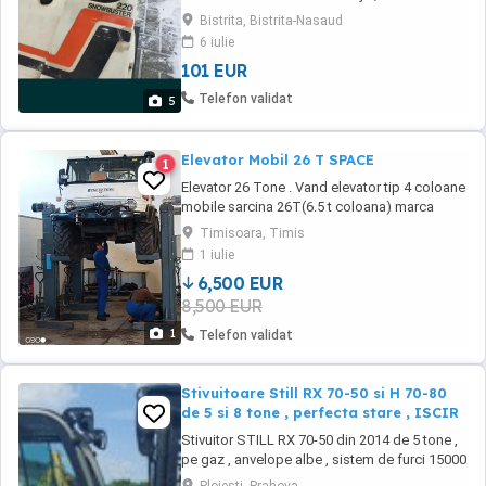
combustibil, folosita doar cu mix ulei! Model
Bistrita, Bistrita-Nasaud
foarte rezistent. Nu doresc schimburi, Trimit
6 iulie
si in tara cu plata in avans prin Dragon star.
101 EUR
Multumesc
Telefon validat
5
Elevator Mobil 26 T SPACE
1
Elevator 26 Tone . Vand elevator tip 4 coloane
mobile sarcina 26T(6.5 t coloana) marca
Space, ideal pt. gama microbuze tip IVECO
Timisoara, Timis
DAILY, MB SPRINTER,camioane ,macarale ,
1 iulie
utilaje agricole si autobuze,ISCIR CU CARTE
6,500 EUR
ELEVATOR IN TERMEN, pret 8500 euro .
8,500 EUR
1
Telefon validat
Stivuitoare Still RX 70-50 si H 70-80
de 5 si 8 tone , perfecta stare , ISCIR
Stivuitor STILL RX 70-50 din 2014 de 5 tone ,
pe gaz , anvelope albe , sistem de furci 15000
euro perfecta stare , ISCIR