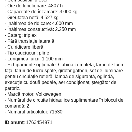
- Ore de funcționare: 4807 h
- Capacitate de încărcare: 3.000 kg
- Greutatea netă: 4.527 kg
- Înălțimea de ridicare: 4.600 mm
- Înălțimea constructivă: 2.250 mm
- Catarg: triplex
- Fără translație laterală
- Cu ridicare liberă
- Tip cauciucuri: pline
- Lungimea furcii: 1.100 mm
- Echipamente opționale: Cabină completă, faruri de lucru
față, faruri de lucru spate, girofar galben, set de iluminare
pentru circulație rutieră, lampă de siguranță, oglindă,
execuție cu două pedale, aer condiționat, ștergător de
parbriz..
- Marcă motor: Volkswagen
- Numărul de circuite hidraulice suplimentare în blocul de
comandă: 2
- Numarul articolului: 71530
ID anunț
: 1763454971