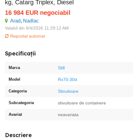
kg, Catarg Triplex, Diesel
16 984
EUR
negociabil
Arad
,
Nadlac
Valabil din 8/4/2026 11:29:12 AM
Repostat automat
Specificații
Marca
Still
Model
Rx70-30d
Categoria
Stivuitoare
Subcategoria
stivuitoare de containere
Avariat
neavariata
Descriere