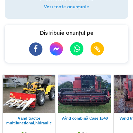
Vezi toate anunțurile
Distribuie anunțul pe
Vand tractor
vând combină Case 1640
Vand 
multifunctional,hidraulic
fata-
spate,articulat,tracțiune