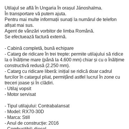
Utilajul se află în Ungaria în orașul Jánoshalma.
În transportare vă putem ajuta.
Pentru mai multe informații sunați la numărul de telefon
afișat mai sus.
Agent de vânzări vorbitor de limba Română.
Se efectuează factură externă.
- Cabină completă, bună echipare
- Catarg de ridicare în trei trepte: permite utilajului să ridice
la o înălțime mare (până la 4.600 mm) chiar și cu o înălțime
constructivă redusă (2.250 mm).
- Catarg cu ridicare liberă: inițial se ridică doar cadrul
furcilor în catargul pliat, permițând astfel lucrul în zone cu
treceri joase și în clădiri.
- Utilaj vopsit
- Motor servisat
- Tipul utilajului: Contrabalansat
- Model: RX70-30D
- Marca: Still
- Anul de construcție: 2016
- Combustibil: diesel