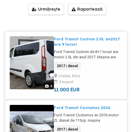
Urmărește
Raportează
Ford Transit Custom 2.0L an2017
are 9 locuri
Ford Transit Custom de 8+1 locuri are
motor 2.0L din anul 2017. Mașina are
rulat în jur de 288.000 km în creștere
2017 | diesel
pentru că circula zilnic. Mașina merge
foarte bine fără probleme. Pentru mai
Oradea, Bihor
multe informații vă rugăm să ne
4 august
contactați la numărul de telefon.
8
O758931047.
11 000
EUR
Ford Transit Costumos 2016
Ford Transit Costumos an 2016 motor
2L diesel de 115cp. mașina
funcționează foarte bine fără probleme.
2017 | diesel
mașina dispune de 9 locuri. pentru mai