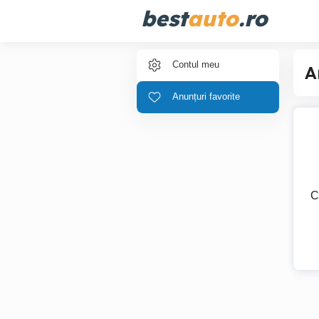
best
auto
.ro
Contul meu
A
Anunțuri favorite
C