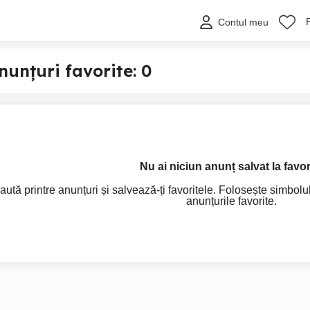
Contul meu
nunțuri favorite:
0
Nu ai niciun anunț salvat la favor
aută printre anunțuri și salvează-ți favoritele. Folosește simbolu
anunțurile favorite.