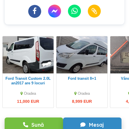
Ford Transit Custom 2.0L
Ford transit 8+1
Vâ
an2017 are 9 locuri
Oradea
Oradea
11,000 EUR
8,999 EUR
4
Sună
Mesaj