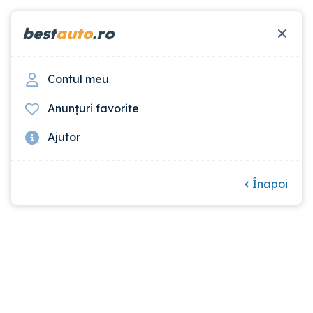
best
auto
.ro
Contul meu
Anunțuri favorite
Descarcă aplicația Bestauto
Ajutor
Înapoi
Suport clienți
Ajutor
Contact
Publicitate
Întrebări frecvente