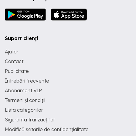
mm Greutate1350 kg Anvelope fata
spate6.50R12 9,50R24 FranareUscata
Suport clienți
Ajutor
Contact
Publicitate
Întrebări frecvente
Abonament VIP
Termeni și condiții
Lista categoriilor
Siguranța tranzacțiilor
Modifică setările de confidențialitate