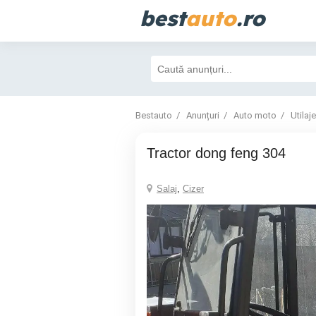
best
auto
.ro
Bestauto
Anunțuri
Auto moto
Utilaje
tractor dong feng 304
Salaj
,
Cizer