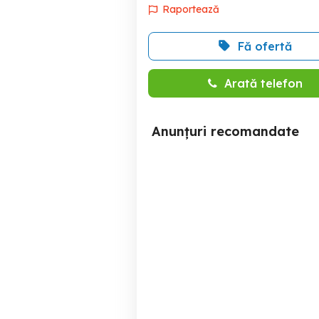
Raportează
Fă ofertă
Arată telefon
Anunțuri recomandate
Fiat italian
Vand sau schimb Fiat Agri
80-
Cizer
4,500 EUR