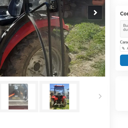
Co
Cara
A