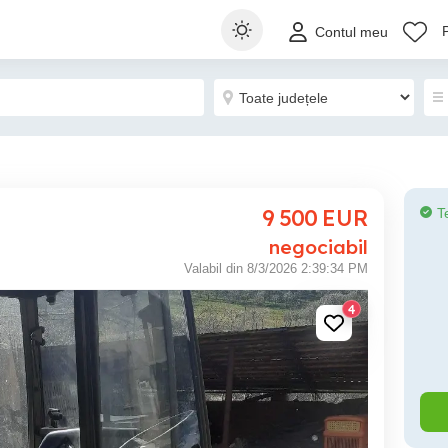
Contul meu
9 500
EUR
T
negociabil
Valabil din 8/3/2026 2:39:34 PM
4