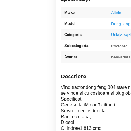
Marca
Altele
Model
Dong feng
Categoria
Utilaje agr
Subcategoria
tractoare
Avariat
neavariata
Descriere
Vînd tractor dong feng 304 stare 
se vinde si cu cositoare si plug ob
Specificatii
GeneralitatiMotor 3 cilindri,
Servo, Injectie directa,
Racire cu apa,
Diesel
Cilindree1.813 cmc