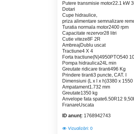
Putere transmisie motor22.1 kW
Dotari
Cupe hidraulice,
priza alimentare semnalizare rem
Turatia normala motor2400 rpm
Capacitate rezervor28 litri
Cutie viteze8F 2R
AmbreajDublu uscat
Tractiune4 X 4
Forta tractiune(N)4950PTO540 1
Pompa hidraulica24L min
Greutate ridicare tiranti496 Kg
Prindere tiranti3 puncte, CAT. I
Dimensiuni (L x l x h)3380 x 155
Ampatament1.732 mm
Greutate1350 kg
Anvelope fata spate6.50R12 9,5
FranareUscata
ID anunț
: 1768942743
Vizualizări:
0