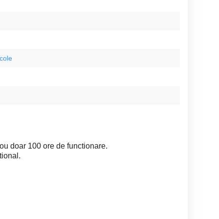
icole
nou doar 100 ore de functionare.
tional.