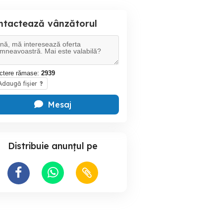
ntactează vânzătorul
ctere rămase:
2939
daugă fișier
?
Mesaj
Distribuie anunțul pe