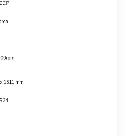
 30CP
orca
000rpm
0 x 1511 mm
0R24