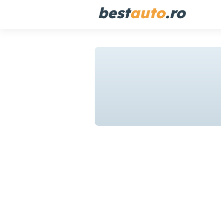
best
auto
.ro