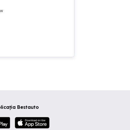
Vw
licația Bestauto