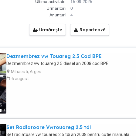
Ultima activitate
15.09.2025
Urmăritori
0
Anunțuri
4
Urmărește
Raportează
Dezmembrez vw Touareg 2.5 Cod BPE
Dezmembrez vw touareg 2.5 diesel an 2008 cod BPE
Mihaesti, Arges
6 august
3
Set Radiatoare Vwtouareg 2.5 tdi
Set radiatoare vw touareg 2.5 tdi an 2008 pentru cutie manuala .