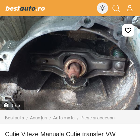
best
auto
.ro
1
/ 5
Bestauto
Anunțuri
Auto moto
Piese si accesorii
Cutie Viteze Manuala Cutie transfer VW