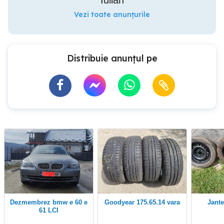
Iulian
Vezi toate anunțurile
Distribuie anunțul pe
dezmembrez bmw e 60 e
Goodyear 175.65.14 vara
Jant
61 LCI