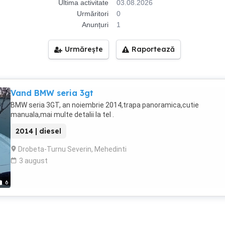
Ultima activitate
03.08.2026
Urmăritori
0
Anunțuri
1
Urmărește
Raportează
Vand BMW seria 3gt
BMW seria 3GT, an noiembrie 2014,trapa panoramica,cutie
manuala,mai multe detalii la tel .
2014 | diesel
Drobeta-Turnu Severin, Mehedinti
3 august
6