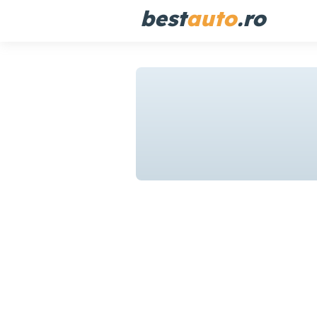
best
auto
.ro