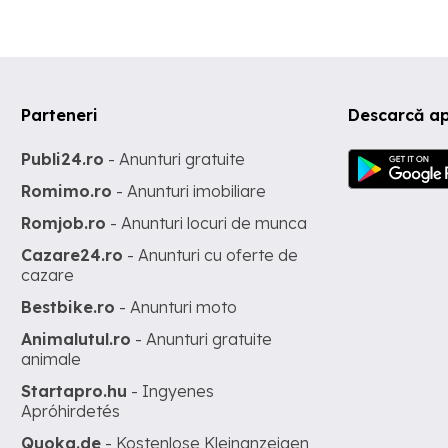
Parteneri
Descarcă ap
Publi24.ro
- Anunturi gratuite
Romimo.ro
- Anunturi imobiliare
Romjob.ro
- Anunturi locuri de munca
Cazare24.ro
- Anunturi cu oferte de
cazare
Bestbike.ro
- Anunturi moto
Animalutul.ro
- Anunturi gratuite
animale
Startapro.hu
- Ingyenes
Apróhirdetés
Quoka.de
- Kostenlose Kleinanzeigen