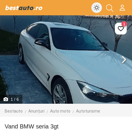
best
auto
.ro
1
1
/ 6
Bestauto
Anunțuri
Auto moto
Autoturisme
Vand BMW seria 3gt