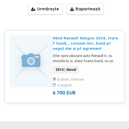
Urmărește
Raportează
Vând Renault Kangoo 2014, stare
f. bună, , consum mic, bună pt
negoț dar și pt agrement
Ofer spre vânzare auto Renault k, cu
reviziile la zi, stare foarte bună, cu un
consum foarte bun, ce nu depășește 5
2014 | diesel
la sută cu o încărcătură de peste 1000
de kg. Construcția îi conferă un spațiu
Busteni, Prahova
generos, cu un volum deosebit, astfel
6 august
putem transporta mărfuri voluminoase
etc. Canapele complet rabatabile și
6 700
EUR
astfel putem beneficia de locurile
necesare pt cei dragi pentru voiaje
concedii etc. Se oferă un set de roți nou
de iarnă, cârlig demontabil etc. Acte la zi
cu toate reviziile, mașină îngrijită,
înmatriculată etc