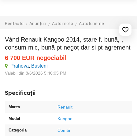
Bestauto
Anunțuri
Auto moto
Autoturisme
Vând Renault Kangoo 2014, stare f. bună, ,
consum mic, bună pt negoț dar și pt agrement
6 700
EUR
negociabil
Prahova
,
Busteni
Valabil din 8/6/2026 5:40:05 PM
Specificații
Marca
Renault
Model
Kangoo
Categoria
Combi