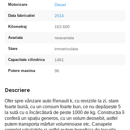
Motorizare
Diesel
Data fabricatiei
2014
Kilometraj
163.600
Avariata
neavariata
Stare
inmatriculata
Capacitate cilindrica
1461
Putere maxima
96
Descriere
Ofer spre vânzare auto Renault k, cu reviziile la zi, stare
foarte bună, cu un consum foarte bun, ce nu depășește 5
la sută cu o încărcătură de peste 1000 de kg. Construcția îi
conferă un spațiu generos, cu un volum deosebit, astfel
putem transporta mărfuri voluminoase etc. Canapele
complet rabatabile și astfel putem beneficia de locurile