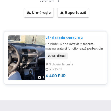
Anunțuri
1
Urmărește
Raportează
Vând skoda Octavia 2
Se vinde Skoda Octavia 2 facelift ,
masina arata și funcționează perfect din
toate punctele de vedere ,menționez ca
2013 | diesel
nu necesita investiție recentă!
Menționez ca mașina rulează zilnic!
Slobozia, Ialomita
relații la tel :
azi 15:07
4 400
EUR
9