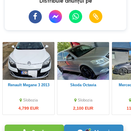
Distribuie anunțul pe
Renault Megane 3 2013
Skoda Octavia
Mercedes-Benz A200,
Slobozia
Slobozia
4,799 EUR
2,100 EUR
1