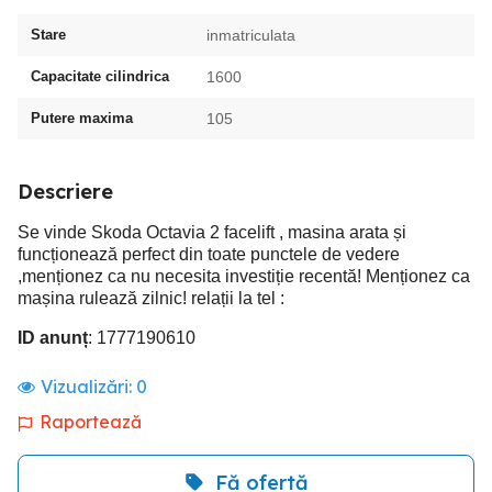
Stare
inmatriculata
Capacitate cilindrica
1600
Putere maxima
105
Descriere
Se vinde Skoda Octavia 2 facelift , masina arata și
funcționează perfect din toate punctele de vedere
,menționez ca nu necesita investiție recentă! Menționez ca
mașina rulează zilnic! relații la tel :
ID anunț
: 1777190610
Vizualizări:
0
Raportează
Fă ofertă