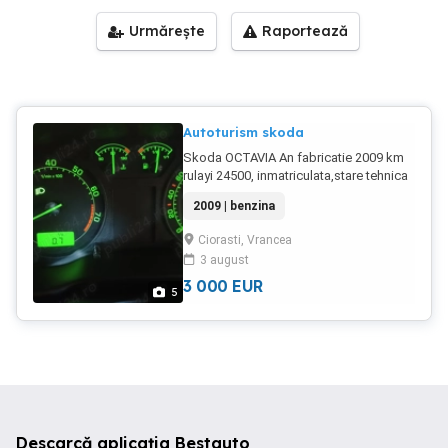
Urmărește
Raportează
Autoturism skoda
Skoda OCTAVIA An fabricatie 2009 km
rulayi 24500, inmatriculata,stare tehnica
foarte buna,telefon contact ,pret 3000
2009 | benzina
euro.motor 1,6 benzina
Ciorasti, Vrancea
3 august
3 000
EUR
5
Descarcă aplicația Bestauto