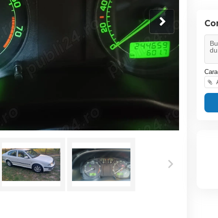
Co
Cara
A