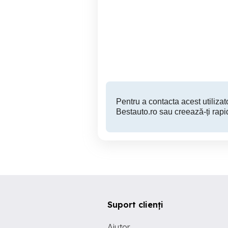
Opel astra g 1,7 dty
De vânzare Renault Simbol
Focsani
700 EUR
Pentru a contacta acest utilizato
Bestauto.ro sau creează-ți rapi
Suport clienți
Ajutor