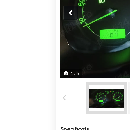
1
/ 5
Specificații