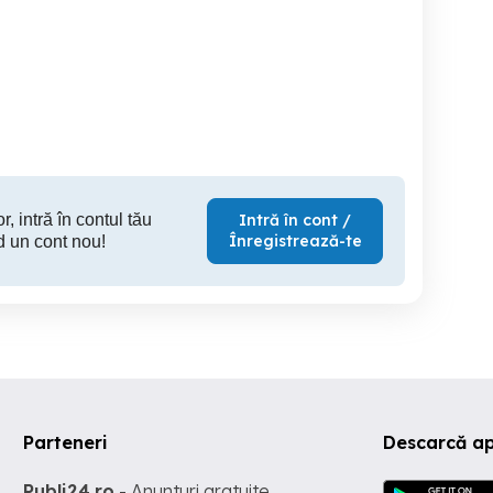
Cînd Opel Vectra
Vand Suzu
2011-2012
Focsani
Focsani
M
4,000 RON
1,200 EUR
1,
r, intră în contul tău
Intră în cont /
Înregistrează-te
d un cont nou!
Parteneri
Descarcă ap
Publi24.ro
- Anunturi gratuite