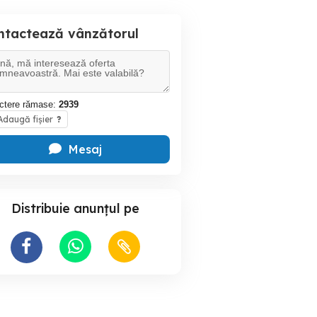
ntactează vânzătorul
ctere rămase:
2939
daugă fișier
?
Mesaj
Distribuie anunțul pe