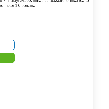
km rulayi 24500, inmatriculata,stare tehnica foarte
uro.motor 1,6 benzina