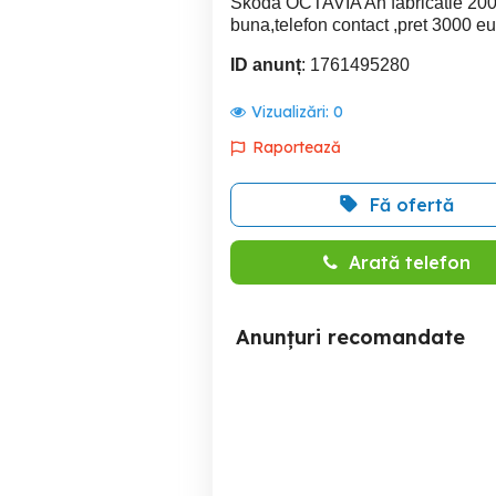
Skoda OCTAVIA An fabricatie 2009 
buna,telefon contact ,pret 3000 e
ID anunț
: 1761495280
Vizualizări:
0
Raportează
Fă ofertă
Arată telefon
Anunțuri recomandate