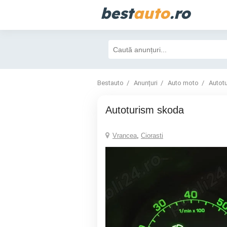
best
auto
.ro
Bestauto
Anunțuri
Auto moto
Autot
Autoturism skoda
Vrancea
,
Ciorasti