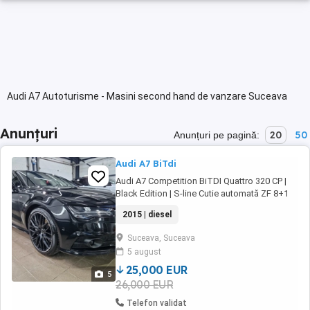
Audi A7 Autoturisme - Masini second hand de vanzare Suceava
Anunțuri
20
50
Anunțuri pe pagină:
Audi A7 BiTdi
Audi A7 Competition BiTDI Quattro 320 CP |
Black Edition | S-line Cutie automată ZF 8+1
trepte BiTDI Quattro Euro 6 (AdBlue) 241.000
2015 | diesel
km REALI istoric AUDI online (ofer serie șasiu)
Înmatriculată nov. 2024 Dotări de top: Bang &
Suceava, Suceava
Olufsen Suspensie AER (Efficiency Comfort ...
5 august
25,000 EUR
5
26,000 EUR
Telefon validat