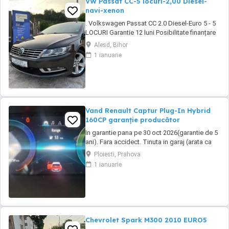
VW Passat CC-5 locuri-2,00 Diesel-
navi-xenon
. Volkswagen Passat CC 2.0 Diesel-Euro 5 - 5
LOCURI Garantie 12 luni Posibilitate finanțare
persoane fizice juridice PREȚ: 10.950 ușor
Alesd, Bihor
negociabil -An:06.2014 -197.000 km (reali și
1 ianuarie
certificati) ...
Vand Renault Captur Plug-In Hybrid
160CP garanție producător
In garantie pana pe 30 oct 2026(garantie de 5
ani). Fara accidect. Tinuta in garaj (arata ca
noua, nu are zgarieturi). Folosita doar la
Ploiesti, Prahova
naveta(30km zilnic). Nu are urme de uzura,
1 ianuarie
placutele si discurile nu sunt deloc uzate
datarita sistemului de franare regenerativa.
Masina are foarte multe dotari suplimentare ...
Chevrolet Spark M300 2010 EURO5