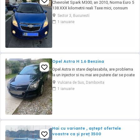
Chevrolet Spark M300, an 2010, Norma Euro 5
138.XXX kilometrii reali Taxe mici, consum
mic 5-6% in oras, costuri mici de intretinere
Sector 3, Bucuresti
Dotari: -Motor 1.0 16v 68cp, Euro 5, Distributie
1 ianuarie
Lant -AC manual functional -ABS -Proiectoare
ceata -Computer de bord, temperatura
exterioare -CD, USB, comenzi pe volan -
Oglinzi ...
Opel Astra H 1.6 Benzina
Opel Astra in stare deplasabila, are problema
la un injector si nu mai are putere dar se poate
deplasa, pretul este negociabil la fata locului,
Vulcana de Sus, Dambovita
masina are si instalație Gpl omologată.
1 ianuarie
Hai cu variante , aștept ofertele
voastre ca și preț 3500