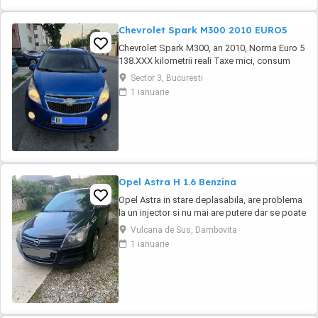
Chevrolet Spark M300 2010 EURO5
Chevrolet Spark M300, an 2010, Norma Euro 5
138.XXX kilometrii reali Taxe mici, consum
mic 5-6% in oras, costuri mici de intretinere
Sector 3, Bucuresti
Dotari: -Motor 1.0 16v 68cp, Euro 5, Distributie
1 ianuarie
Lant -AC manual functional -ABS -Proiectoare
ceata -Computer de bord, temperatura
exterioare -CD, USB, comenzi pe volan -
Oglinzi ...
Opel Astra H 1.6 Benzina
Opel Astra in stare deplasabila, are problema
la un injector si nu mai are putere dar se poate
deplasa, pretul este negociabil la fata locului,
Vulcana de Sus, Dambovita
masina are si instalație Gpl omologată.
1 ianuarie