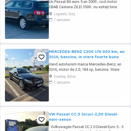
Un Passat B6 euro 5 an 2009 , cod motor
CBAB Castana ZILEI 3500 ..nu ezitați bine
întreținut schimburile făcute la zi nu mai
Logresti, Gorj
necesită nici o investiție , ți-ai luat doar cheia
1 ianuarie
și ai plecat la drum Ce i interesați să îmi lase
poze în mesaj pe wapp Mai multe detali le
discutăm la fața locului ...
MERCEDES-BENZ C200 176 000 km, an
2016, benzina, in stare foarte buna
Vand autoturism marca Mercedes-Benz, an
2016, motor de 2.0, 184 cp, benzina. Stare
tehnică și estetică bună, kilometri reali (
Oradea, Bihor
176000). O singură cheie. Tractiune spate.
1 ianuarie
Masina beneficiază de 2 seturi de anvelope
(vară iarnă), în condiții foarte bune, relativ
puțin uzate. Schimburile de ulei și întreținerea
...
VW Passat CC-5 locuri-2,00 Diesel-
navi-xenon
. Volkswagen Passat CC 2.0 Diesel-Euro 5 - 5