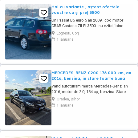
Hai cu variante , aștept ofertele
voastre ca și preț 3500
Un Passat B6 euro 5 an 2009 , cod motor
CBAB Castana ZILEI 3500 ..nu ezitați bine
întreținut schimburile făcute la zi nu mai
Logresti, Gorj
necesită nici o investiție , ți-ai luat doar cheia
1 ianuarie
și ai plecat la drum Ce i interesați să îmi lase
poze în mesaj pe wapp Mai multe detali le
discutăm la fața locului ...
MERCEDES-BENZ C200 176 000 km, an
2016, benzina, in stare foarte buna
Vand autoturism marca Mercedes-Benz, an
2016, motor de 2.0, 184 cp, benzina. Stare
tehnică și estetică bună, kilometri reali (
Oradea, Bihor
176000). O singură cheie. Tractiune spate.
1 ianuarie
Masina beneficiază de 2 seturi de anvelope
(vară iarnă), în condiții foarte bune, relativ
puțin uzate. Schimburile de ulei și întreținerea
...