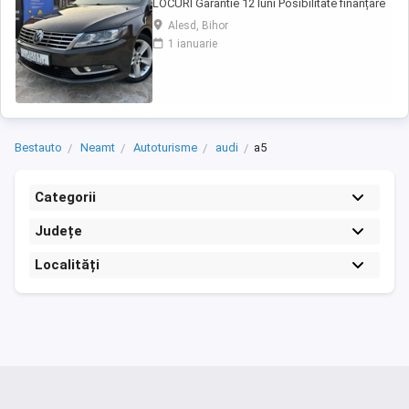
LOCURI Garantie 12 luni Posibilitate finanțare
persoane fizice juridice PREȚ: 10.950 ușor
Alesd, Bihor
negociabil -An:06.2014 -197.000 km (reali și
1 ianuarie
certificati) ...
Bestauto
Neamt
Autoturisme
audi
a5
Categorii
Județe
Localități