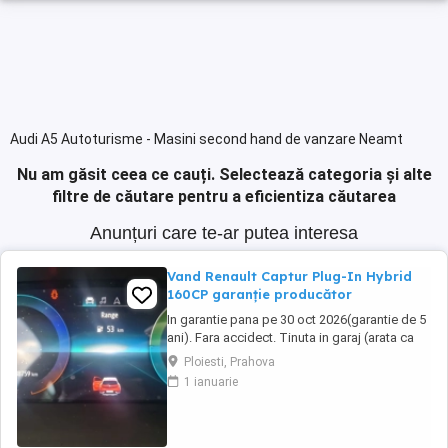
Audi A5 Autoturisme - Masini second hand de vanzare Neamt
Nu am găsit ceea ce cauți.
Selectează categoria și alte
filtre de căutare pentru a eficientiza căutarea
Anunțuri care te-ar putea interesa
Vand Renault Captur Plug-In Hybrid
160CP garanție producător
In garantie pana pe 30 oct 2026(garantie de 5
ani). Fara accidect. Tinuta in garaj (arata ca
noua, nu are zgarieturi). Folosita doar la
Ploiesti, Prahova
naveta(30km zilnic). Nu are urme de uzura,
1 ianuarie
placutele si discurile nu sunt deloc uzate
datarita sistemului de franare regenerativa.
Masina are foarte multe dotari suplimentare ...