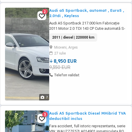
Audi a5 Sportback, automat , Euro5 ,
2
2.0tdi , Keyless
Audi A5 Sportback 217.000 km Fabricație
2011 Motor 2.0 TDI 143 CP Cutie automată S-
line Keyless GO - Entry navigație Dublu-
2011 | diesel | 220000 km
climatronic Senzori de parcare Jante pe 19
anvelope noi (35 2025) Bi-xenon + LED
Mioveni, Arges
Magazie Cd + 2x SD card Pilot automat
27 iulie
Geamuri + oglinzi electrice Volan și scaune
sport ...
8,950 EUR
9,350 EUR
Telefon validat
7
Audi A5 Sportback Diesel MHibrid TVA
3
deductibil inclus
Fara accident, full istoric reprezentanta, serie
VIN: WAUZZZF57LA014901 inmatriculata RO