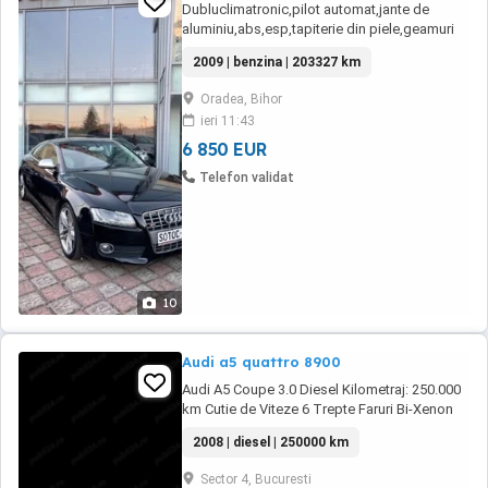
Dubluclimatronic,pilot automat,jante de
aluminiu,abs,esp,tapiterie din piele,geamuri
electrice,închidere centralizata ,volan sport
2009 | benzina | 203327 km
din piele,cotiera fata + spate ,scaune fata
acționate electric,pachet Sline ,xenon,senzori
Oradea, Bihor
lumina și ploaie,8x airbag,scaune sport
ieri 11:43
oglinzi electrice și încălzite,radio cd,bord ...
6 850 EUR
Telefon validat
10
Audi a5 quattro 8900
Audi A5 Coupe 3.0 Diesel Kilometraj: 250.000
km Cutie de Viteze 6 Trepte Faruri Bi-Xenon
Led Navigatie Mare Color 3D Telefon
2008 | diesel | 250000 km
Bluetooth MP3 MP4 Mufa Auxiliar Slot Card
Memorie Scaune Sport Senzori de Parcare
Sector 4, Bucuresti
Senzori de Ploaie Senzori de Presiune Roti