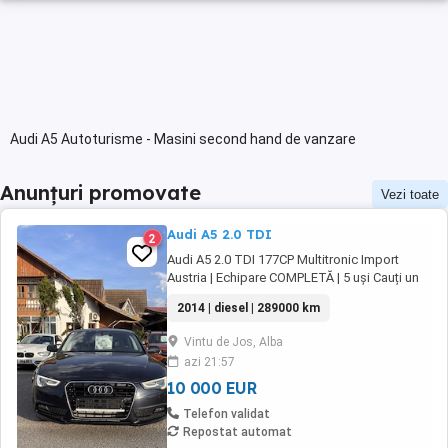
Audi A5 Autoturisme - Masini second hand de vanzare
Anunțuri promovate
Vezi toate
Audi A5 2.0 TDI
2
Audi A5 2.0 TDI 177CP Multitronic Import
Austria | Echipare COMPLETĂ | 5 uși Cauți un
coupe premium, elegant și economic? Îți
2014 | diesel | 289000 km
prezentăm Audi A5, motorizare diesel de 2.0
litri (177CP), cutie automată Multitronic, cu un
Vintu de Jos, Alba
consum mixt de doar 4.8 l 100km! Mașina
azi 21:57
este import Austria, într-o stare foarte ...
10 000 EUR
Telefon validat
Repostat automat