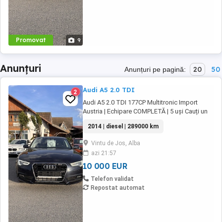
Promovat
9
Anunțuri
20
50
Anunțuri pe pagină:
Audi A5 2.0 TDI
2
Audi A5 2.0 TDI 177CP Multitronic Import
Austria | Echipare COMPLETĂ | 5 uși Cauți un
coupe premium, elegant și economic? Îți
2014 | diesel | 289000 km
prezentăm Audi A5, motorizare diesel de 2.0
litri (177CP), cutie automată Multitronic, cu un
Vintu de Jos, Alba
consum mixt de doar 4.8 l 100km! Mașina
azi 21:57
este import Austria, într-o stare foarte ...
10 000 EUR
Telefon validat
Repostat automat