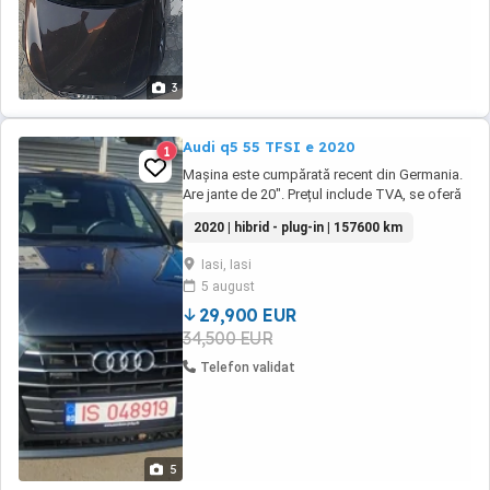
3
Audi q5 55 TFSI e 2020
1
Mașina este cumpărată recent din Germania.
Are jante de 20". Prețul include TVA, se oferă
fiscal.
2020 | hibrid - plug-in | 157600 km
Iasi, Iasi
5 august
29,900 EUR
34,500 EUR
Telefon validat
5