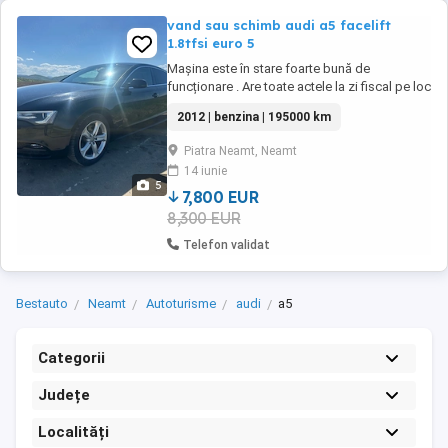
vand sau schimb audi a5 facelift
1.8tfsi euro 5
Mașina este în stare foarte bună de
funcționare . Are toate actele la zi fiscal pe loc
. Optiuni : Încălzire în scaune Scaune sport
2012 | benzina | 195000 km
Clima Plafon negru s line Stâlpi negru s line
Praguri s line Faruri bi-xenon Geamuri electrice
Piatra Neamt, Neamt
Discuri față noi +placute Jante 17 Navigație
14 iunie
mare color Senzori ...
5
7,800 EUR
8,300 EUR
Telefon validat
Bestauto
Neamt
Autoturisme
audi
a5
Categorii
Județe
Localități