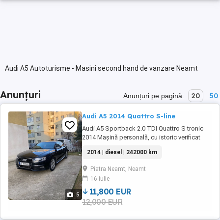
Audi A5 Autoturisme - Masini second hand de vanzare Neamt
Anunțuri
20
50
Anunțuri pe pagină:
Audi A5 2014 Quattro S-line
Audi A5 Sportback 2.0 TDI Quattro S tronic
2014 Mașină personală, cu istoric verificat
Date principale: An fabricație: 2014
2014 | diesel | 242000 km
Motorizare: 2.0 TDI, 177 CP Cutie: Automată S
tronic (7+1) Tracțiune: Quattro Caroserie:
Piatra Neamt, Neamt
Sportback (5 uși) Culoare: Negru Kilometraj:
16 iulie
242 000 Normă poluare: Euro ...
11,800 EUR
5
12,000 EUR