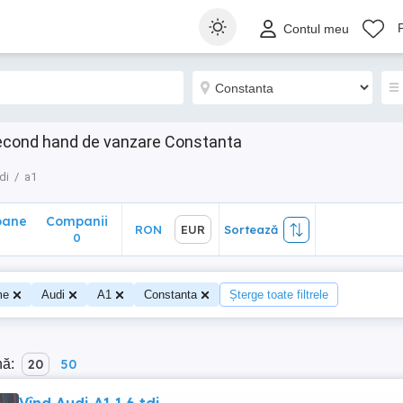
ane
Companii
RON
EUR
Sortează
Contul meu
0
second hand de vanzare Constanta
di
a1
oane
Companii
RON
EUR
Sortează
0
me
Audi
A1
Constanta
Șterge toate filtrele
nă:
20
50