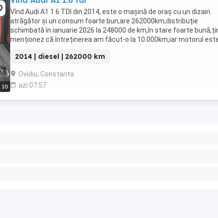
Vînd Audi A1 1.6 tdi
Vînd Audi A1 1.6 TDI din 2014, este o mașină de oraș cu un dizain
atrăgător și un consum foarte bun,are 262000km,distribuție
schimbată în ianuarie 2026 la 248000 de km,în stare foarte bună,ți
menționez că întreținerea am făcut-o la 10.000km,iar motorul est
într-o stare foarte bună.
2014 | diesel | 262000 km
Ovidiu, Constanta
azi 07:57
10