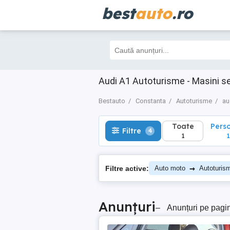
best
auto
.ro
Toate
Perso
Filtre
4
1
1
Audi A1 Autoturisme - Masini 
Bestauto
Constanta
Autoturisme
au
Toate
Pers
Filtre
4
1
1
→
Filtre active:
Auto moto
Autoturis
Anunțuri
–
Anunțuri pe pagi