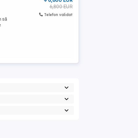
6,600 EUR
6,800 EUR
Telefon validat
n să
e