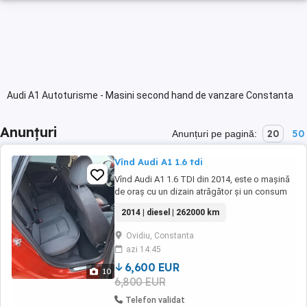
Audi A1 Autoturisme - Masini second hand de vanzare Constanta
Anunțuri
20
50
Anunțuri pe pagină:
Vînd Audi A1 1.6 tdi
Vînd Audi A1 1.6 TDI din 2014, este o mașină
de oraș cu un dizain atrăgător și un consum
foarte bun,are 262000km,distribuție
2014 | diesel | 262000 km
schimbată în ianuarie 2026 la 248000 de km,în
stare foarte bună,țin să menționez că
Ovidiu, Constanta
întreținerea am făcut-o la 10.000km,iar
azi 14:45
motorul este într-o stare foarte bună.
6,600 EUR
10
6,800 EUR
Telefon validat