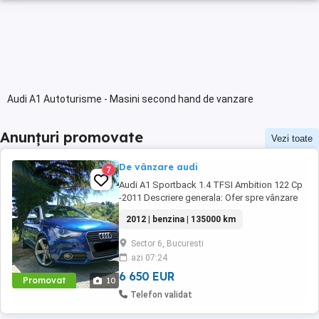
Audi A1 Autoturisme - Masini second hand de vanzare
Anunțuri promovate
Vezi toate
De vânzare audi
7
Audi A1 Sportback 1.4 TFSI Ambition 122 Cp
-2011 Descriere generala: Ofer spre vânzare
un Audi A1 din 2012,versiunea Ambition
2012 | benzina | 135000 km
echipat cu motor fiabil și performant de 1.4
TFSI 122 cai putere. Mașina este ideală
Sector 6, Bucuresti
pentru oraș, dar se simte excelent și la drum
azi 07:24
lung-mică la exterior, dar surprinzător de ...
6 650 EUR
Promovat
10
Telefon validat