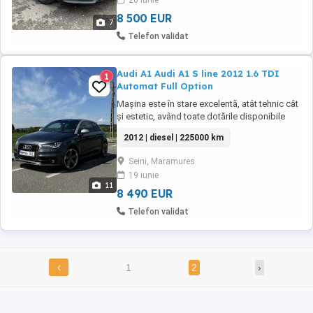
20 iunie
problemă,are schimburile de ulei făcute la ...
8 500 EUR
7
Telefon validat
Audi A1 Audi A1 S line 2012 1.6 TDI
1
Automat Full Option
Mașina este în stare excelentă, atât tehnic cât
și estetic, având toate dotările disponibile
pentru acest model. Se acceptă orice test
2012 | diesel | 225000 km
sau verificare. -Distribuție schimbată -ITP
efectuat recent, valabil până în 2027 -
Seini, Maramures
Kilometraj: 225.000 km reali Dotări: -Pachet S
19 iunie
line interior + exterior -Volan S ...
11
8 490 EUR
Telefon validat
‹
1
2
›