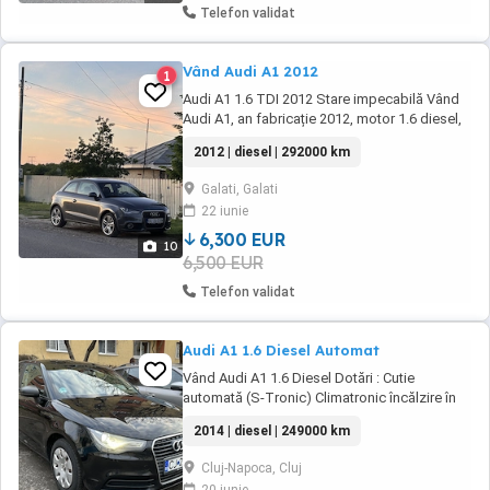
Telefon validat
Vând Audi A1 2012
1
Audi A1 1.6 TDI 2012 Stare impecabilă Vând
Audi A1, an fabricație 2012, motor 1.6 diesel,
mașină întreținută cu mare atenție și aflată în
2012 | diesel | 292000 km
perfectă stare de funcționare. Motor fiabil și
economic Schimb ulei efectuat recent (mai
Galati, Galati
2026) Plăcuțe de frână schimbate recent Fără
22 iunie
probleme mecanice ...
6,300 EUR
10
6,500 EUR
Telefon validat
Audi A1 1.6 Diesel Automat
Vând Audi A1 1.6 Diesel Dotări : Cutie
automată (S-Tronic) Climatronic încălzire în
scaune Navigație Volan Sport cu comenzi
2014 | diesel | 249000 km
Faruri Xenon Day-light Led Semnalizari led 4
geamuri electrice Reglaj electric al oglinzilor
Cluj-Napoca, Cluj
Mașina rulează fără nici un fel de