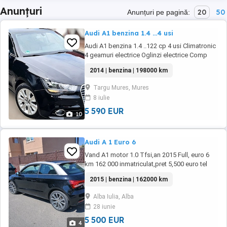
Anunțuri
20
50
Anunțuri pe pagină:
Audi A1 benzina 1.4 ...4 usi
Audi A1 benzina 1.4 ..122 cp 4 usi Climatronic
4 geamuri electrice Oglinzi electrice Comp
bord Volan piele cu comenzi Tempomat
2014 | benzina | 198000 km
Scaune încălzite Navigație Bluethoot Cotiera
Senzori lumini Senzori ploaie Senzori
Targu Mures, Mures
presiune roti Proiectoare ceata Jante aliaj
8 iulie
Stare f buna
5 590 EUR
10
Audi A 1 Euro 6
Vand A1 motor 1.0 Tfsi,an 2015 Full, euro 6
km 162 000 inmatriculat,pret 5,500 euro tel
07doipatru72sapte79trei
2015 | benzina | 162000 km
Alba Iulia, Alba
28 iunie
5 500 EUR
4