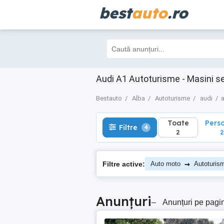
best
auto
.ro
Toate
Perso
Filtre
4
2
2
Audi A1 Autoturisme - Masini s
Bestauto
Alba
Autoturisme
audi
Toate
Pers
Filtre
4
2
2
→
Filtre active:
Auto moto
Autoturis
Anunțuri
–
Anunțuri pe pagi