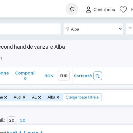
ane
Companii
RON
EUR
Sortează
Contul meu
0
econd hand de vanzare Alba
a1
oane
Companii
RON
EUR
Sortează
0
me
Audi
A1
Alba
Șterge toate filtrele
nă:
20
50