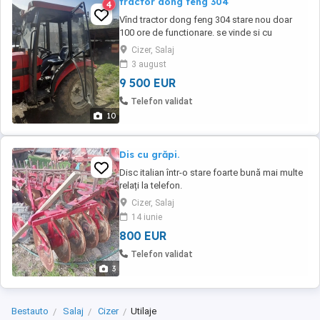
tractor dong feng 304
4
Vînd tractor dong feng 304 stare nou doar
100 ore de functionare. se vinde si cu
cositoare si plug obtional. Specificatii
Cizer, Salaj
GeneralitatiMotor 3 cilindri, Servo, Injectie
3 august
directa, Racire cu apa, Diesel Cilindree1.813
9 500 EUR
cmc Putere transmisie motor22.1 kW 30CP
Dotari Cupe hidraulice, priza alimentare ...
Telefon validat
10
Dis cu grăpi.
Disc italian într-o stare foarte bună mai multe
relați la telefon.
Cizer, Salaj
14 iunie
800 EUR
Telefon validat
3
Bestauto
Salaj
Cizer
Utilaje