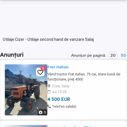
Utilaje Cizer - Utilaje second hand de vanzare Salaj
Anunțuri
20
50
Anunțuri pe pagină:
Fiat italian
2
Vând tractor Fiat italian, 75 cai, stare bună de
funcționare, preț 4500
Cizer, Salaj
azi 10:28
4 500 EUR
Telefon validat
5