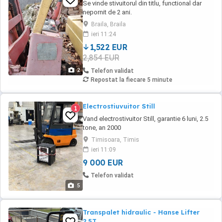
Se vinde stivuitorul din titlu, functional dar
nepornit de 2 ani.
Braila, Braila
ieri 11:24
1,522 EUR
2,854 EUR
2
Telefon validat
Repostat la fiecare 5 minute
Electrostiuvuitor Still
1
Vand electrostivuitor Still, garantie 6 luni, 2.5
tone, an 2000
Timisoara, Timis
ieri 11:09
9 000 EUR
Telefon validat
5
Transpalet hidraulic - Hanse Lifter
2.5T