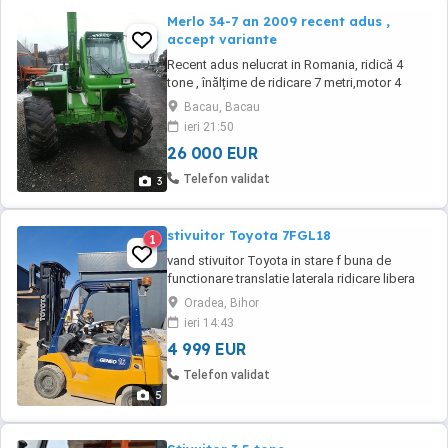
Merlo 34-7 an 2009 recent adus ,
accept variante
Recent adus nelucrat in Romania, ridică 4
tone , înălțime de ridicare 7 metri,motor 4
cilindri,are cupa și furci paleți ,perfecta stare
Bacau, Bacau
de funcționare ofer proba la fața locului,
ieri 21:50
accept unele variante
26 000 EUR
Telefon validat
3
stivuitor Toyota 7FGL18
1
vand stivuitor Toyota in stare f buna de
functionare translatie laterala ridicare libera
triplex ridica la 5.5 m capacitate 1800 kg
Oradea, Bihor
functioneaza pe benzina si gpl
ieri 14:43
4 999 EUR
Telefon validat
5