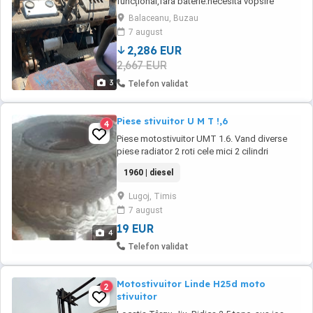
funcțional,fara baterie.necesita vopsire
Balaceanu, Buzau
7 august
2,286 EUR
2,667 EUR
3
Telefon validat
Piese stivuitor U M T !,6
4
Piese motostivuitor UMT 1.6. Vand diverse
piese radiator 2 roti cele mici 2 cilindri
aducatori catarg 2 lame diverse pise de cutie
1960 | diesel
doar cele ce se vad in imagine.
Lugoj, Timis
7 august
19 EUR
4
Telefon validat
Motostivuitor Linde H25d moto
2
stivuitor