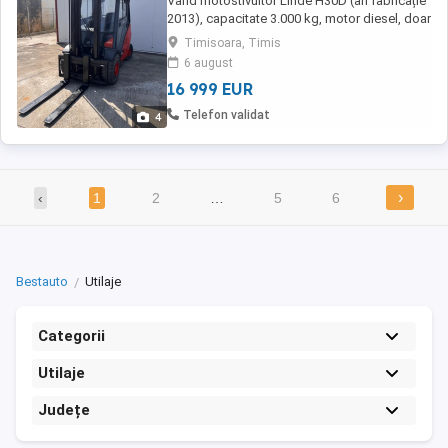
Vând motostivuitor Linde H30D (an fabricație
2013), capacitate 3.000 kg, motor diesel, doar
5.366 ore. Caracteristici: Catarg standard
Timisoara, Timis
înălțime ridicare 4.350 mm Anvelope pline
6 august
XP1000 rezistente la pană, aproape noi
16 999 EUR
Cabină închisă cu încălzire, oglindă
panoramică interioare, parasolar parbriz ...
Telefon validat
4
›
‹
1
2
…
5
6
Bestauto
Utilaje
Categorii
Utilaje
Județe