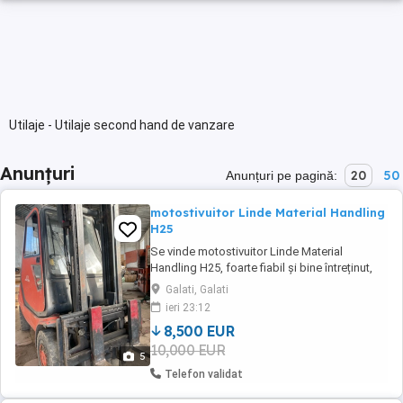
Utilaje - Utilaje second hand de vanzare
Anunțuri
20
50
Anunțuri pe pagină:
motostivuitor Linde Material Handling
H25
Se vinde motostivuitor Linde Material
Handling H25, foarte fiabil și bine întreținut,
ideal pentru depozite, logistică sau activități
Galati, Galati
industriale. Carte CNCIR cu inspecții la zi cu
ieri 23:12
expertiza efectuată - ultima inspecție
8,500 EUR
efectuată în 02.2026. Date generale An
10,000 EUR
fabricație: 1998 Capacitate ridicare: ...
5
Telefon validat