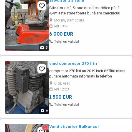
Stivuitor 3 5 tone
Stivuitor de 3,5 tone de ridicat ridica până
4,4m este stare foarte bună are cauciucuri
pline nu are curgere de ulei
Moreni, Dambovita
ieri 13:51
6 000 EUR
Telefon validat
5
vind compresor 270 litri
compresor 270 litri an 2019 iscir 827litri minut
purjare automata informații la telefon
Cicir, Arad
ieri 12:23
1 500 EUR
Telefon validat
6
Vand stivuitor Balkancar
1