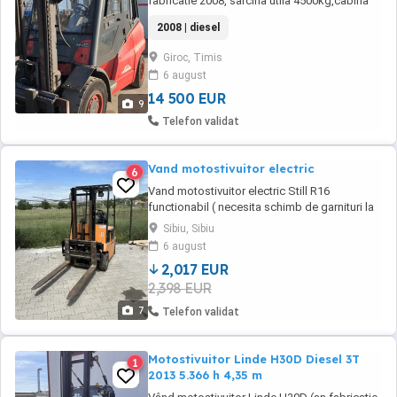
fabricatie 2008, sarcina utila 4500kg,cabina
cu sistem incalzire, scaun cu perna de aer,
2008 | diesel
furci si translator noi, motorizare diesel WV
cc 2000,catalizator, catarg simplex std,
Giroc, Timis
inaltime constructie 3800mm inaltime max de
6 august
ridicare 5000mm,tip de combustibil: D ...
14 500 EUR
9
Telefon validat
Vand motostivuitor electric
6
Vand motostivuitor electric Still R16
functionabil ( necesita schimb de garnituri la
catarg ,urme ulei ) ridicare 1600 kg . La
Sibiu, Sibiu
stivuitor sunt si doua roti de rezerva noi .Pret
6 august
negociabil 10600 ron
2,017 EUR
2,398 EUR
7
Telefon validat
Motostivuitor Linde H30D Diesel 3T
1
2013 5.366 h 4,35 m