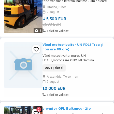
tone translatie laterala inaltime 3.3m ridicare
libera carte tehnica autorizat iscir stare foarte
Oradea, Bihor
buna de functionare
7 august
5,500 EUR
7,500 EUR
5
Telefon validat
Vând motostivuitor UN FD15T(ca și
nou are 90 ore)
Vând motostivuitor marca UN
FD15T,motorizare XINCHAI Sarcina
1500kg,Catarg DUPLEX 3300mm Stivuitorul
2021 | diesel
este ca și nou,are doar 90 ore lucrate
Alexandria, Teleorman
7 august
10 000 EUR
Telefon validat
stivuitor GPL Balkancar 2to
2