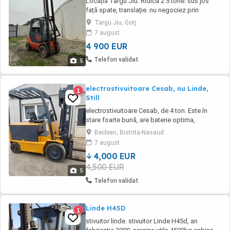
Locația Târgu Jiu. Ridica 2.5 tone. sus jos
față spate, translație. nu negociez prin
telefon. motor diesel în 4 pistoane.
Targu Jiu, Gorj
7 august
4 900 EUR
Telefon validat
5
electrostivuitoare Cesab, nu Linde,
1
Still
electrostivuitoare Cesab, de 4 ton. Este în
stare foarte bună, are baterie optima,
încărcător și nu are scurgeri de ulei.
Beclean, Bistrita-Nasaud
7 august
4,000 EUR
4,500 EUR
5
Telefon validat
Linde H45D
1
stivuitor linde. stivuitor Linde H45d, an