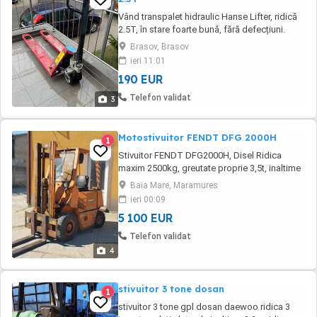
Vând transpalet hidraulic Hanse Lifter, ridică
2.5T, în stare foarte bună, fără defecțiuni.
Adus recent din Germania.
Brasov, Brasov
ieri 11:01
190 EUR
Telefon validat
3
Motostivuitor FENDT DFG 2000H
1
Stivuitor FENDT DFG2000H, Disel Ridica
maxim 2500kg, greutate proprie 3,5t, inaltime
maxima de ridicare 4m, inaltime catarg 2,4m,
Baia Mare, Maramures
Robust, puternic 2500cmc la 160CP , disel,
ieri 00:09
motor Mercedes (Bot de cal) 1977, Revizie
5 100 EUR
facuta acum 6 luni, functionare impecabila
disponibil in Baia Mare, folosit ocazional.
Telefon validat
Robust, ...
4
stivuitor 3 tone dosan
1
stivuitor 3 tone gpl dosan daewoo ridica 3