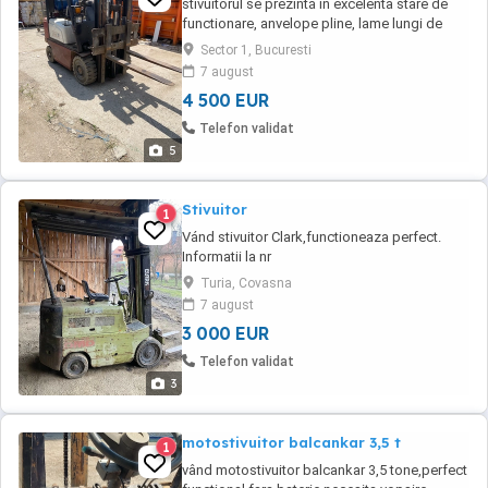
stivuitorul se prezintă in excelenta stare de
functionare, anvelope pline, lame lungi de
115cm - nu are translatie stg dr. Are plamanul
Sector 1, Bucuresti
de gaz nou. se poate vinde atat de pe firma
7 august
dar pretul devine plus TVA cat si de pe
4 500 EUR
persoana fizica.
Telefon validat
5
Stivuitor
1
Vánd stivuitor Clark,functioneaza perfect.
Informatii la nr
Turia, Covasna
7 august
3 000 EUR
Telefon validat
3
motostivuitor balcankar 3,5 t
1
vând motostivuitor balcankar 3,5 tone,perfect