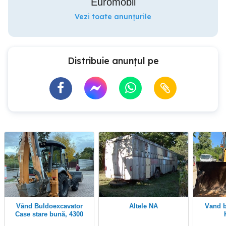
Euromobil
Vezi toate anunțurile
Distribuie anunțul pe
Vând Buldoexcavator
Altele NA
Vand buldoexcavator
Case stare bună, 4300
ore