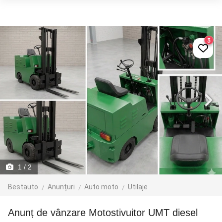
3
1
/ 2
Bestauto
Anunțuri
Auto moto
Utilaje
Anunț de vânzare Motostivuitor UMT diesel