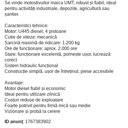
Se vinde motostivuitor marca UMT, robust și fiabil, ideal
pentru activități industriale, depozite, agricultură sau
șantier.
Caracteristici tehnice:
Motor: U445 diesel, 4 pistoane
Cutie de viteze: mecanică
Sarcină maximă de ridicare: 1.200 kg
Ore de funcționare: aprox. 2.000 ore
Stare: funcționare excelentă, pornește ușor, lucrează
corect
Sistem hidraulic funcțional
Construcție simplă, ușor de întreținut, piese accesibile
Avantaje:
Motor diesel fiabil și economic
Ideal pentru utilizare zilnică
Costuri reduse de exploatare
Foarte potrivit pentru firmă mică sau medie
Vizionare și probă la cerere
ID anunț
: 1767383902