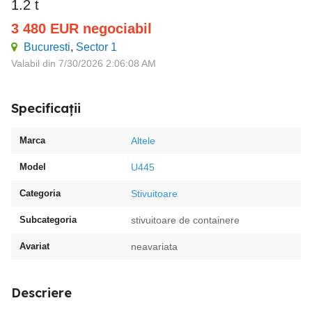
1.2 t
3 480
EUR
negociabil
Bucuresti
,
Sector 1
Valabil din 7/30/2026 2:06:08 AM
Specificații
Marca
Altele
Model
U445
Categoria
Stivuitoare
Subcategoria
stivuitoare de containere
Avariat
neavariata
Descriere