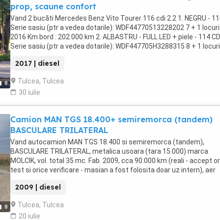
prop, scaune confort
Vand 2 bucăti Mercedes Benz Vito Tourer 116 cdi 2.2 1. NEGRU - 1
Serie sasiu (ptr a vedea dotarile): WDF44770513228202 7 + 1 locuri
2016 Km bord : 202.000 km 2. ALBASTRU - FULL LED + piele - 114 CD
Serie sasiu (ptr a vedea dotarile): WDF447705H3288315 8 + 1 locuri
(piele) Fab. 2017 Km bord : 260.644 Ambele auto au: - motor 2,2
2017 | diesel
Mercedes Benz - cutie viteza manuala - tractiune 4 x 2 - spate - du
clima, - extralungi, - parbrize incalzite + senzori ploaie, - camera m
Tulcea, Tulcea
8
inapoi - SCAUNE CONFORT PE SINA, - carlige de remorcare din fabri
30 iulie
etc Autoturismele se conduc cu categoria B, service exclusiv
Autoklass (Mercedes-Benz) Constanta, km rulati doar pe traseul
Tulcea- Otopeni (autostrada). Auto nu au facut coletarie si nu au
Camion MAN TGS 18.400+ semiremorca (tandem)
tractat remorci marfa RO-U.E !!! Au efectuat doar transfer de pasa
BASCULARE TRILATERAL
- VIP- Tulcea - Otopeni - aeroport. Restructurare parc auto (mai a
de vanzare Autocare, Vito, Autobuze Isuzu si alte microbuze) Prim
Vand autocamion MAN TGS 18.400 si semiremorca (tandem),
proprietar, se emite factura fiscala Pretul este pentru o unitate și 
BASCULARE TRILATERAL, metalica usoara (tara 15.000) marca
adauga TVA la valoarea facturii. (nu se adauga TVA la achizitiile
MOLCIK, vol. total 35 mc. Fab. 2009, cca 90.000 km (reali - accept o
intracomunitare) Se ofera garantie 6 luni. ACCEPT ORICE TESTARE
test si orice verificare - masian a fost folosita doar uz intern), aer
INCLUSIV REPREZENTANTA VERIFICARE ISTORIC ETC. Se ofera gar
conditionat, garda inalta, cauciucuri bune cca 70 %, consum redus,
6 luni.
2009 | diesel
intarder, etc. Stare foarte buna!!! Accept schimb doar cu TIR (bena
putin 50 mc) Primul proprietar, TVA la factura!!! PRET FIX !!!! - 35.00
Tulcea, Tulcea
8
20 iulie