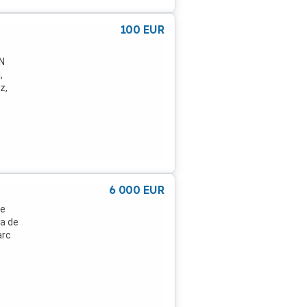
100
EUR
N
,
z,
e
alte
6 000
EUR
ne
ta de
arc