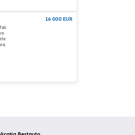
16 000
EUR
fab.
are
lte
ura.
licația Bestauto