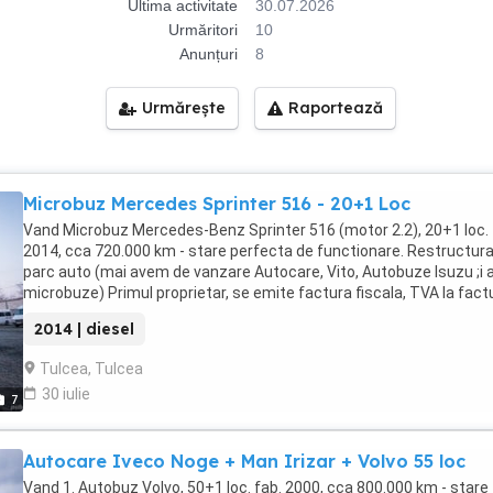
Ultima activitate
30.07.2026
Urmăritori
10
Anunțuri
8
Urmărește
Raportează
Microbuz Mercedes Sprinter 516 - 20+1 Loc
Vand Microbuz Mercedes-Benz Sprinter 516 (motor 2.2), 20+1 loc. 
2014, cca 720.000 km - stare perfecta de functionare. Restructur
parc auto (mai avem de vanzare Autocare, Vito, Autobuze Isuzu ;i a
microbuze) Primul proprietar, se emite factura fiscala, TVA la fact
2014 | diesel
Tulcea, Tulcea
30 iulie
7
Autocare Iveco Noge + Man Irizar + Volvo 55 loc
Vand 1. Autobuz Volvo, 50+1 loc. fab. 2000, cca 800.000 km - stare