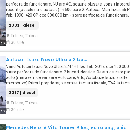
perfecta de functionare, NU are AC, scaune plusate, vopsit integra
recent (pozele nu-s actuale) - 6500 euro 2. Autocar Man Irizar, 56+1
fab. 1998, 420 CP, cca 800.000 km - stare perfecta de functionare. 
6.000 euro 3. Autocar Iveco Noge, 55+1+1 loc. fab. 2001, 380 CP, cc
2001 | diesel
800.000 km - stare perfecta de functionare. - 8.500 euro Restruct
parc auto (mai avem de vanzare Autocare, Vito, Autobuze Isuzu si 
Tulcea, Tulcea
microbuze) Primul proprietar.
30 iulie
10
Autocar Isuzu Novo Ultra x 2 buc.
Vand Autocar Isuzu Novo Ultra, 27+1+1 loc. fab. 2017, cca 150.000
stare perfecta de functionare. 2 bucati identice. Restructurare pa
auto (mai avem de vanzare Autocare, Vito, Autobuze Isuzu si alte
microbuze) Primul proprietar, se emite factura fiscala, TVA la fact
2017 | diesel
Tulcea, Tulcea
30 iulie
10
Mercedes Benz V Vito Tourer 9 loc, extralung, unic