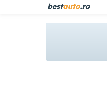
best
auto
.ro