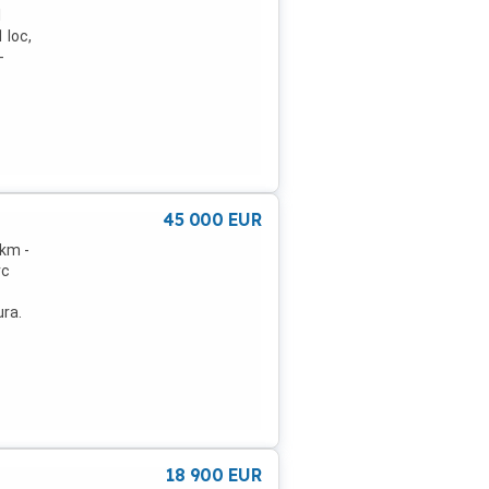
l
 loc,
-
a
urare
alte
45 000
EUR
 km -
rc
ura.
18 900
EUR