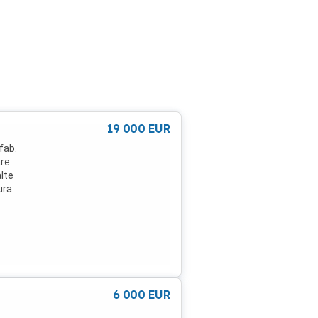
19 000
EUR
fab.
are
lte
ura.
6 000
EUR