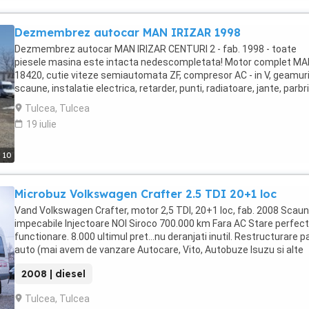
Dezmembrez autocar MAN IRIZAR 1998
Dezmembrez autocar MAN IRIZAR CENTURI 2 - fab. 1998 - toate
piesele masina este intacta nedescompletata! Motor complet MA
18420, cutie viteze semiautomata ZF, compresor AC - in V, geamuri
scaune, instalatie electrica, retarder, punti, radiatoare, jante, parbri
geamuri laterale, rezervoare, elemente caroserie etc Restructurar
Tulcea, Tulcea
parc auto (mai avem de vanzare Autocare, Vito, Autobuze Isuzu si 
19 iulie
microbuze IN STARE FOARTE BUNA DE FUNCTIONARE)
10
Microbuz Volkswagen Crafter 2.5 TDI 20+1 loc
Vand Volkswagen Crafter, motor 2,5 TDI, 20+1 loc, fab. 2008 Scau
impecabile Injectoare NOI Siroco 700.000 km Fara AC Stare perfec
functionare. 8.000 ultimul pret...nu deranjati inutil. Restructurare p
auto (mai avem de vanzare Autocare, Vito, Autobuze Isuzu si alte
microbuze) Primul proprietar, se emite factura fiscala, + TVA la
2008 | diesel
factura.
Tulcea, Tulcea