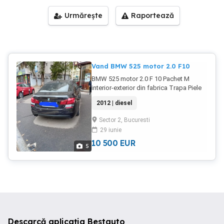
Urmărește
Raportează
Vand BMW 525 motor 2.0 F10
BMW 525 motor 2.0 F 10 Pachet M
interior-exterior din fabrica Trapa Piele
neagra cu scaune de seria 7 Oglinzi
2012 | diesel
electrice Navi mare Cutie automată 4
moduri de condus
Sector 2, Bucuresti
29 iunie
10 500
EUR
5
Descarcă aplicația Bestauto