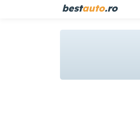
best
auto
.ro