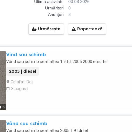
Ultima activitate
03.08.2026
Urmăritori
0
Anunțuri
3
Urmărește
Raportează
Vind sau schimb
Vând sau schimb seat altea 1.9 tdi 2005 2000 euro tel
2005 | diesel
Calafat, Dolj
3 august
5
Vând sau schimb
Vând sau schimb seat altea 2005 1.9 tdi tel.