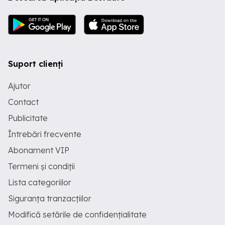
multe detalii sunați la numărul de telefon
sau mesaj în privat , ofer video la cerere
! Nu accept schimburi . Preț 14000 euro !
Suport clienți
Ajutor
Contact
Publicitate
Întrebări frecvente
Abonament VIP
Termeni și condiții
Lista categoriilor
Siguranța tranzacțiilor
Modifică setările de confidențialitate