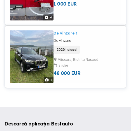
1 000
EUR
4
De vînzare !
De vînzare
2020 | diesel
Viisoara, Bistrita-Nasaud
9 iulie
48 000
EUR
1
Descarcă aplicația Bestauto