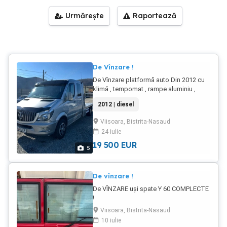
Urmărește
Raportează
De Vînzare !
De Vînzare platformă auto Din 2012 cu
klimă , tempomat , rampe aluminiu ,
platou aluminiu înmatriculată , motor
2012 | diesel
2.200 cu 165 CP !
Viisoara, Bistrita-Nasaud
24 iulie
19 500
EUR
5
De vînzare !
De VÎNZARE uși spate Y 60 COMPLECTE
!
Viisoara, Bistrita-Nasaud
10 iulie